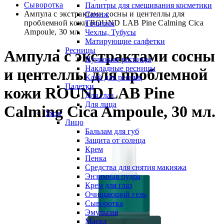
Сыворотка
Палитры для смешивания косметики
Ампула с экстрактами сосны и центеллы для
Спонж
проблемной кожи ROUND LAB Pine Calming Cica
Точилки
Ampoule, 30 мл.
Чехлы, Тубусы
Матирующие салфетки
Ресницы
Ампула с экстрактами сосны
Пучковые ресницы
Накладные ресницы
и центеллы для проблемной
Клей для ресниц
Палетки
кожи ROUND LAB Pine
Для глаз
Для лица
Calming Cica Ampoule, 30 мл.
Уход
Лицо
Бальзам для губ
Защита от солнца
Крем
Пенка
Средства для снятия макияжа
Энзимная пудра
Крем для глаз
Очищающий гель
Сыворотка
Эмульсия
Маска