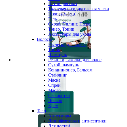
Патчи для глаз
Тканевая и гидрогелевая маска
Ночная маска
Гель
Скраб, Пилинг, Пэды
Тонер, Тоник
Аксессуары для ухода
Волосы
Расчески для волос
Тоник
Шампунь
Резинки, заколки для волос
Сухой шампунь
Кондиционер, Бальзам
Стайлинг
Маска
Спрей
Масло
Сыворотка
Лосьон
Крем
Тело
Автозагары
Дезинфекторы и антисептики
Для ногтей