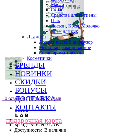
Масло
Скраб
Средства для гигиены
Гель
Лосьон, Крем, Молочко
Крем для рук
Для дома
Ароматический диффузор
Мыло парфюмированное
Свечи ароматические
Косметички
БРЕНДЫ
НОВИНКИ
СКИДКИ
БОНУСЫ
ДОСТАВКА
0 отзывов
/
Написать отзыв
КОНТАКТЫ
подарочная карта
Бренд:
ROUND LAB
Доступность:
В наличии