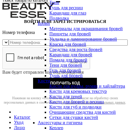
Тени
Тушь для ресниц
Карандаш для глаз
Подводка
ВОЙТИ ИЛИ ЗАРЕГИСТРИРОВАТЬСЯ
Брови
Материалы для окрашивания бровей
Номер телефона
Пинцеты для бровей
Укладка и ламинирование бровей
Краска для бровей
Средства для роста бровей
Карандаш для бровей
Помада для бровей
Тени для бровей
Гель для бровей
Вам будет отправлен код подтверждения
Тушь для бровей
Кисти
ПОЛУЧИТЬ КОД
Кисти для пудры, румян и хайлайтера
Кисти для кремовых текстур
Кисти для теней
Нажимая на кнопку «Получить код», я даю согласие на обработку своих
Кисти для бровей и ресниц
персональных данных в соответствии с
политикой обработки персональных данных
.
Кисти для губ и подводки
Очищающие средства для кистей
Каталог
Сетки для сушки кистей
Уход
Аксессуары и гигиена
Лицо
Керлер