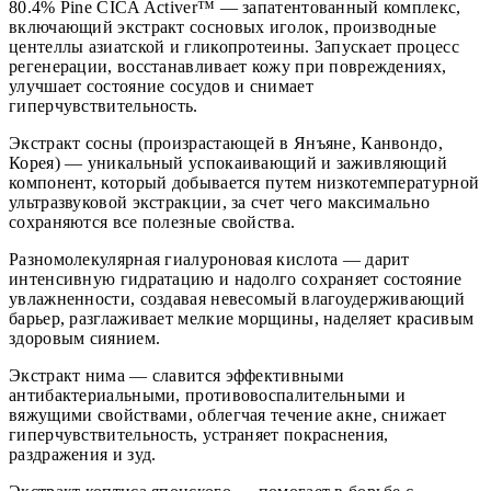
80.4% Pine CICA Activer™ — запатентованный комплекс,
включающий экстракт сосновых иголок, производные
центеллы азиатской и гликопротеины. Запускает процесс
регенерации, восстанавливает кожу при повреждениях,
улучшает состояние сосудов и снимает
гиперчувствительность.
Экстракт сосны (произрастающей в Янъяне, Канвондо,
Корея) — уникальный успокаивающий и заживляющий
компонент, который добывается путем низкотемпературной
ультразвуковой экстракции, за счет чего максимально
сохраняются все полезные свойства.
Разномолекулярная гиалуроновая кислота — дарит
интенсивную гидратацию и надолго сохраняет состояние
увлажненности, создавая невесомый влагоудерживающий
барьер, разглаживает мелкие морщины, наделяет красивым
здоровым сиянием.
Экстракт нима — славится эффективными
антибактериальными, противовоспалительными и
вяжущими свойствами, облегчая течение акне, снижает
гиперчувствительность, устраняет покраснения,
раздражения и зуд.