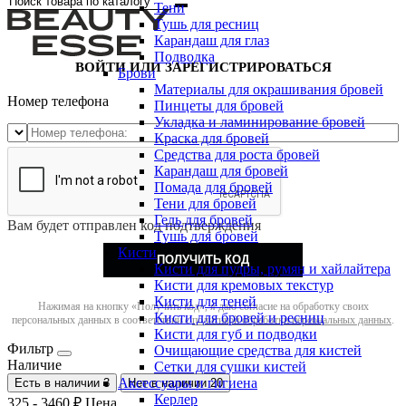
Тени
Тушь для ресниц
Карандаш для глаз
Подводка
ВОЙТИ ИЛИ ЗАРЕГИСТРИРОВАТЬСЯ
Брови
Материалы для окрашивания бровей
Номер телефона
Пинцеты для бровей
Укладка и ламинирование бровей
Краска для бровей
Средства для роста бровей
Карандаш для бровей
Помада для бровей
Тени для бровей
Гель для бровей
Вам будет отправлен код подтверждения
Тушь для бровей
Кисти
ПОЛУЧИТЬ КОД
Кисти для пудры, румян и хайлайтера
Кисти для кремовых текстур
Кисти для теней
Нажимая на кнопку «Получить код», я даю согласие на обработку своих
Кисти для бровей и ресниц
персональных данных в соответствии с
политикой обработки персональных данных
.
Кисти для губ и подводки
Фильтр
Очищающие средства для кистей
Наличие
Сетки для сушки кистей
Аксессуары и гигиена
Есть в наличии
3
Нет в наличии
20
Керлер
325
-
3460
₽
Цена