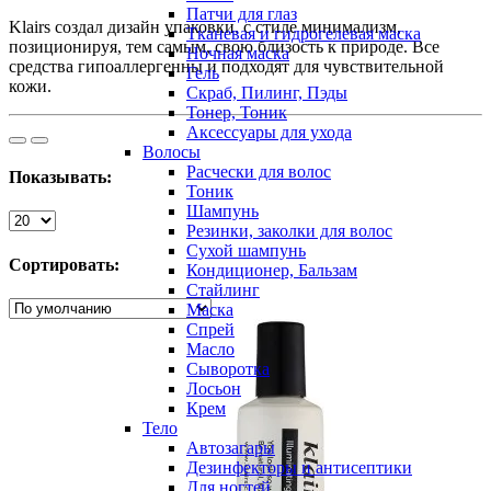
Патчи для глаз
Klairs создал дизайн упаковки, с стиле минимализм,
Тканевая и гидрогелевая маска
позиционируя, тем самым, свою близость к природе. Все
Ночная маска
средства гипоаллергенны и подходят для чувствительной
Гель
кожи.
Скраб, Пилинг, Пэды
Тонер, Тоник
Аксессуары для ухода
Волосы
Расчески для волос
Показывать:
Тоник
Шампунь
Резинки, заколки для волос
Сухой шампунь
Сортировать:
Кондиционер, Бальзам
Стайлинг
Маска
Спрей
Масло
Сыворотка
Лосьон
Крем
Тело
Автозагары
Дезинфекторы и антисептики
Для ногтей