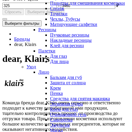
Палитры для смешивания косметики
-
₽
Спонж
Сбросить
Выберите фильтры
Точилки
Чехлы, Тубусы
Выберите фильтры
Матирующие салфетки
Ресницы
Пучковые ресницы
Бренды
Накладные ресницы
dear, Klairs
Клей для ресниц
Палетки
dear, Klairs
Для глаз
Для лица
Уход
Лицо
Бальзам для губ
Защита от солнца
Крем
Пенка
Средства для снятия макияжа
Команда бренда dear, Klairs очень серьезно и ответственно
Энзимная пудра
подходит к качеству разработанной ими продукции,
Крем для глаз
тщательно контролируя весь процесс от производства до
Очищающий гель
отгрузки товара. При изготовлении косметики используют
Сыворотка
большое количество натуральных ингредиентов, которые не
Эмульсия
оказывают негативного воздействия.
Маска