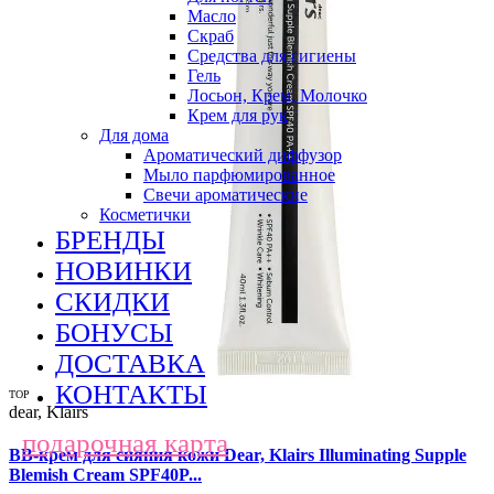
Масло
Скраб
Средства для гигиены
Гель
Лосьон, Крем, Молочко
Крем для рук
Для дома
Ароматический диффузор
Мыло парфюмированное
Свечи ароматические
Косметички
БРЕНДЫ
НОВИНКИ
СКИДКИ
БОНУСЫ
ДОСТАВКА
КОНТАКТЫ
TOP
dear, Klairs
подарочная карта
ВВ-крем для сияния кожи Dear, Klairs Illuminating Supple
Blemish Cream SPF40P...