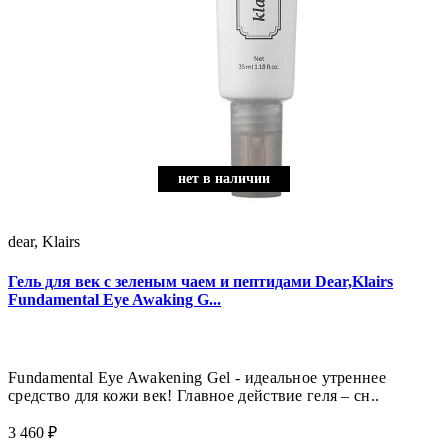
нет в наличии
нет в наличии
нет в наличии
нет в наличии
нет в наличии
нет в наличии
нет в наличии
нет в наличии
нет в наличии
нет в наличии
нет в наличии
нет в наличии
нет в наличии
нет в наличии
нет в наличии
нет в наличии
нет в наличии
dear, Klairs
Гель для век с зеленым чаем и пептидами Dear,Klairs
Fundamental Eye Awaking G...
Fundamental Eye Awakening Gel - идеальное утреннее
средство для кожи век! Главное действие геля – сн..
3 460 ₽