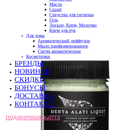
Масло
Скраб
Средства для гигиены
Гель
Лосьон, Крем, Молочко
Крем для рук
Для дома
Ароматический диффузор
Мыло парфюмированное
Свечи ароматические
Косметички
БРЕНДЫ
НОВИНКИ
СКИДКИ
БОНУСЫ
ДОСТАВКА
КОНТАКТЫ
подарочная карта