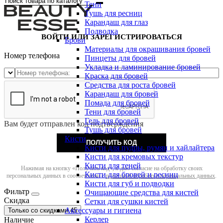
Тени
Тушь для ресниц
Карандаш для глаз
Подводка
ВОЙТИ ИЛИ ЗАРЕГИСТРИРОВАТЬСЯ
Брови
Материалы для окрашивания бровей
Номер телефона
Пинцеты для бровей
Укладка и ламинирование бровей
Краска для бровей
Средства для роста бровей
Карандаш для бровей
Помада для бровей
Тени для бровей
Гель для бровей
Вам будет отправлен код подтверждения
Тушь для бровей
Кисти
ПОЛУЧИТЬ КОД
Кисти для пудры, румян и хайлайтера
Кисти для кремовых текстур
Кисти для теней
Нажимая на кнопку «Получить код», я даю согласие на обработку своих
Кисти для бровей и ресниц
персональных данных в соответствии с
политикой обработки персональных данных
.
Кисти для губ и подводки
Фильтр
Очищающие средства для кистей
Скидка
Сетки для сушки кистей
Аксессуары и гигиена
Только со cкидками
45
Керлер
Наличие