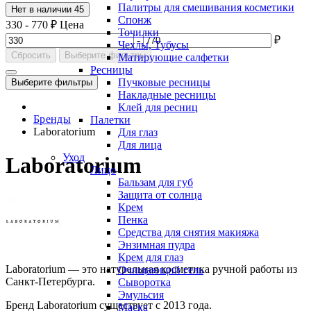
Палитры для смешивания косметики
Нет в наличии
45
Спонж
330
-
770
₽
Цена
Точилки
-
₽
Чехлы, Тубусы
Сбросить
Выберите фильтры
Матирующие салфетки
Ресницы
Пучковые ресницы
Выберите фильтры
Накладные ресницы
Клей для ресниц
Бренды
Палетки
Laboratorium
Для глаз
Для лица
Уход
Laboratorium
Лицо
Бальзам для губ
Защита от солнца
Крем
Пенка
Средства для снятия макияжа
Энзимная пудра
Крем для глаз
Laboratorium — это натуральная косметика ручной работы из
Очищающий гель
Санкт-Петербурга.
Сыворотка
Эмульсия
Бренд Laboratorium существует с 2013 года.
Маска