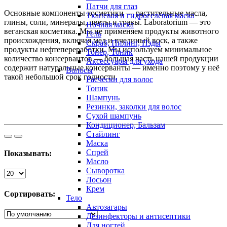
Патчи для глаз
Основные компоненты косметики — растительные масла,
Тканевая и гидрогелевая маска
глины, соли, минералы, цветы и травы. Laboratorium — это
Ночная маска
веганская косметика. Мы не применяем продукты животного
Гель
происхождения, включая мед и пчелиный воск, а также
Скраб, Пилинг, Пэды
продукты нефтепереработки. Мы используем минимальное
Тонер, Тоник
количество консервантов — большая часть нашей продукции
Аксессуары для ухода
содержит натуральные консерванты — именно поэтому у неё
Волосы
такой небольшой срок годности.
Расчески для волос
Тоник
Шампунь
Резинки, заколки для волос
Сухой шампунь
Кондиционер, Бальзам
Стайлинг
Маска
Спрей
Показывать:
Масло
Сыворотка
Лосьон
Крем
Сортировать:
Тело
Автозагары
Дезинфекторы и антисептики
Для ногтей