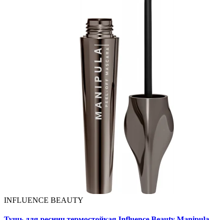
INFLUENCE BEAUTY
Тушь для ресниц термостойкая Influence Beauty Manipula...