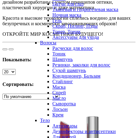
дизайном разработаны с учетом принципов оптики,
Патчи для глаз
пластической хирургии и даже математики.
Тканевая и гидрогелевая маска
Ночная маска
Красота и высокие технологии сплелись воедино для ваших
Гель
безупречных и космически завораживающих образов!
Скраб, Пилинг, Пэды
Тонер, Тоник
ОТКРОЙТЕ МИР КОСМЕТИКИ БУДУЩЕГО!
Аксессуары для ухода
Волосы
Расчески для волос
Тоник
Шампунь
Показывать:
Резинки, заколки для волос
Сухой шампунь
Кондиционер, Бальзам
Стайлинг
Сортировать:
Маска
Спрей
Масло
Сыворотка
Лосьон
Крем
Тело
Автозагары
Дезинфекторы и антисептики
Для ногтей