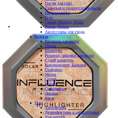
Патчи для глаз
Тканевая и гидрогелевая маска
Ночная маска
Гель
Скраб, Пилинг, Пэды
Тонер, Тоник
Аксессуары для ухода
Волосы
Расчески для волос
Тоник
Шампунь
Резинки, заколки для волос
Сухой шампунь
Кондиционер, Бальзам
Стайлинг
Маска
Спрей
Масло
Сыворотка
Лосьон
Крем
Тело
Автозагары
Дезинфекторы и антисептики
Для ногтей