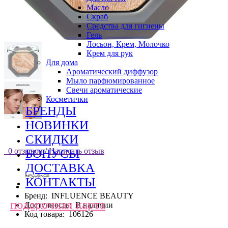
Масло
Скраб
Средства для гигиены
Гель
Лосьон, Крем, Молочко
Крем для рук
Для дома
Ароматический диффузор
Мыло парфюмированное
Свечи ароматические
Косметички
БРЕНДЫ
НОВИНКИ
СКИДКИ
0 отзывов
/
Написать отзыв
БОНУСЫ
ДОСТАВКА
КОНТАКТЫ
Бренд:
INFLUENCE BEAUTY
подарочная карта
Доступность:
В наличии
Код товара:
106126