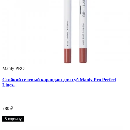
Manly PRO
Стойкий гелевый карандаш для губ Manly Pro Perfect
Lines...
780 ₽
В корзину