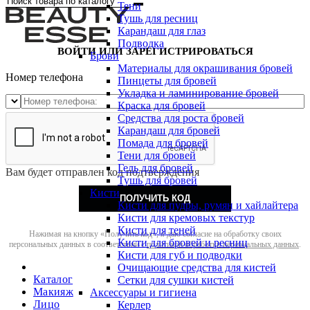
Тени
Тушь для ресниц
Карандаш для глаз
Подводка
ВОЙТИ ИЛИ ЗАРЕГИСТРИРОВАТЬСЯ
Брови
Материалы для окрашивания бровей
Номер телефона
Пинцеты для бровей
Укладка и ламинирование бровей
Краска для бровей
Средства для роста бровей
Карандаш для бровей
Помада для бровей
Тени для бровей
Гель для бровей
Вам будет отправлен код подтверждения
Тушь для бровей
Кисти
ПОЛУЧИТЬ КОД
Кисти для пудры, румян и хайлайтера
Кисти для кремовых текстур
Кисти для теней
Нажимая на кнопку «Получить код», я даю согласие на обработку своих
Кисти для бровей и ресниц
персональных данных в соответствии с
политикой обработки персональных данных
.
Кисти для губ и подводки
Очищающие средства для кистей
Каталог
Сетки для сушки кистей
Макияж
Аксессуары и гигиена
Лицо
Керлер