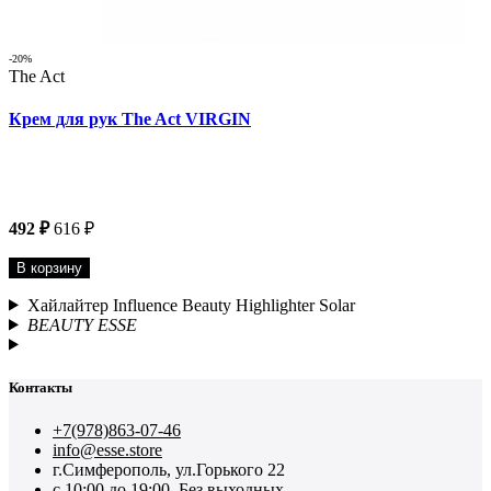
-20%
The Act
Крем для рук The Act VIRGIN
492 ₽
616 ₽
В корзину
Хайлайтер Influence Beauty Highlighter Solar
BEAUTY ESSE
Контакты
+7(978)863-07-46
info@esse.store
г.Симферополь, ул.Горького 22
с 10:00 до 19:00. Без выходных.