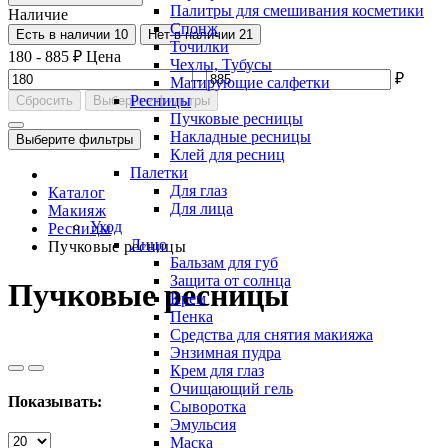
Палитры для смешивания косметики
Наличие
Спонж
Есть в наличии
10
Нет в наличии
21
Точилки
180
-
885
₽
Цена
Чехлы, Тубусы
-
₽
Матирующие салфетки
Ресницы
Сбросить
Выберите фильтры
Пучковые ресницы
Накладные ресницы
Выберите фильтры
Клей для ресниц
Палетки
Для глаз
Каталог
Для лица
Макияж
Уход
Ресницы
Лицо
Пучковые ресницы
Бальзам для губ
Защита от солнца
Пучковые ресницы
Крем
Пенка
Средства для снятия макияжа
Энзимная пудра
Крем для глаз
Очищающий гель
Показывать:
Сыворотка
Эмульсия
Маска