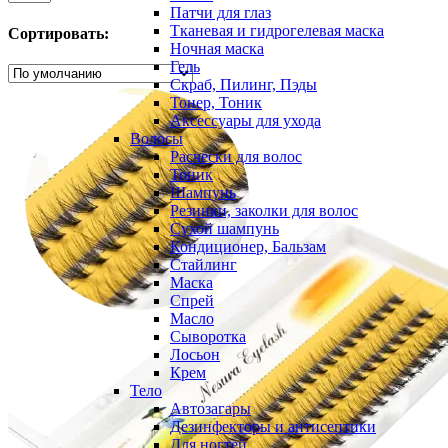
Патчи для глаз
Тканевая и гидрогелевая маска
Сортировать:
Ночная маска
Гель
Скраб, Пилинг, Пэды
Тонер, Тоник
Аксессуары для ухода
Волосы
Расчески для волос
Тоник
Шампунь
Резинки, заколки для волос
Сухой шампунь
Кондиционер, Бальзам
Стайлинг
Маска
Спрей
Масло
Сыворотка
Лосьон
Крем
Тело
Автозагары
Дезинфекторы и антисептики
Для ногтей