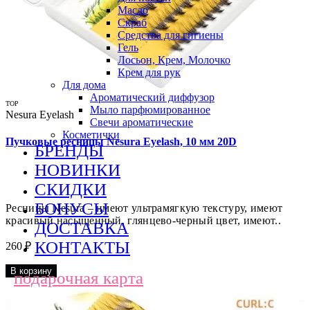
Масло
Скраб
Средства для гигиены
Гель
Лосьон, Крем, Молочко
Крем для рук
Для дома
Ароматический диффузор
TOP
Мыло парфюмированное
Nesura Eyelash
Свечи ароматические
Косметички
Пучковые ресницы Nesura Eyelash, 10 мм 20D
БРЕНДЫ
НОВИНКИ
СКИДКИ
БОНУСЫ
Ресницы Nesura – имеют ультрамягкую текстуру, имеют
красивый насыщенный, глянцево-черный цвет, имеют..
ДОСТАВКА
КОНТАКТЫ
260 ₽
В корзину
подарочная карта