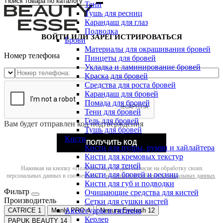
Тени
Тушь для ресниц
Карандаш для глаз
Подводка
ВОЙТИ ИЛИ ЗАРЕГИСТРИРОВАТЬСЯ
Брови
Материалы для окрашивания бровей
Номер телефона
Пинцеты для бровей
Укладка и ламинирование бровей
Краска для бровей
Средства для роста бровей
Карандаш для бровей
Помада для бровей
Тени для бровей
Гель для бровей
Вам будет отправлен код подтверждения
Тушь для бровей
Кисти
ПОЛУЧИТЬ КОД
Кисти для пудры, румян и хайлайтера
Кисти для кремовых текстур
Кисти для теней
Нажимая на кнопку «Получить код», я даю согласие на обработку своих
Кисти для бровей и ресниц
персональных данных в соответствии с
политикой обработки персональных данных
.
Кисти для губ и подводки
Фильтр
Очищающие средства для кистей
Производитель
Сетки для сушки кистей
Аксессуары и гигиена
CATRICE
1
Manly PRO
4
Nesura Eyelash
12
Керлер
PAPUK BEAUTY
14