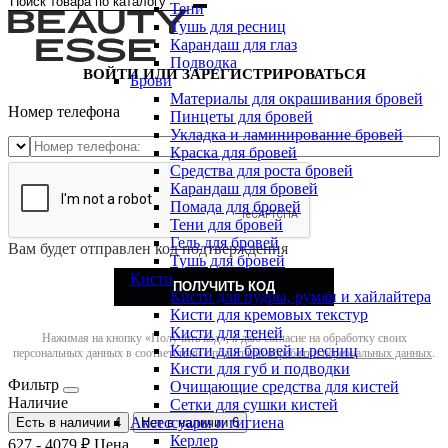
Тени
Тушь для ресниц
Карандаш для глаз
Подводка
ВОЙТИ ИЛИ ЗАРЕГИСТРИРОВАТЬСЯ
Брови
Материалы для окрашивания бровей
Номер телефона
Пинцеты для бровей
Укладка и ламинирование бровей
Краска для бровей
Средства для роста бровей
Карандаш для бровей
Помада для бровей
Тени для бровей
Гель для бровей
Вам будет отправлен код подтверждения
Тушь для бровей
Кисти
ПОЛУЧИТЬ КОД
Кисти для пудры, румян и хайлайтера
Кисти для кремовых текстур
Кисти для теней
Нажимая на кнопку «Получить код», я даю согласие на обработку своих
Кисти для бровей и ресниц
персональных данных в соответствии с
политикой обработки персональных данных
.
Кисти для губ и подводки
Фильтр
Очищающие средства для кистей
Наличие
Сетки для сушки кистей
Аксессуары и гигиена
Есть в наличии
4
Нет в наличии
6
Керлер
627
-
4079
₽
Цена