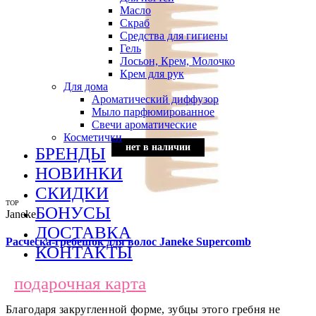
Масло
Скраб
Средства для гигиены
Гель
Лосьон, Крем, Молочко
Крем для рук
Для дома
Ароматический диффузор
Мыло парфюмированное
Свечи ароматические
Косметички
нет в наличии
нет в наличии
нет в наличии
нет в наличии
нет в наличии
нет в наличии
БРЕНДЫ
НОВИНКИ
СКИДКИ
TOP
БОНУСЫ
Janeke
ДОСТАВКА
Расческа-гребешок для волос Janeke Supercomb
КОНТАКТЫ
подарочная карта
Благодаря закругленной форме, зубцы этого гребня не