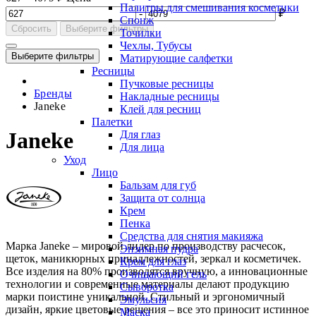
Палитры для смешивания косметики
-
₽
Спонж
Сбросить
Выберите фильтры
Точилки
Чехлы, Тубусы
Выберите фильтры
Матирующие салфетки
Ресницы
Пучковые ресницы
Бренды
Накладные ресницы
Janeke
Клей для ресниц
Палетки
Janeke
Для глаз
Для лица
Уход
Лицо
Бальзам для губ
Защита от солнца
Крем
Пенка
Средства для снятия макияжа
Марка Janeke – мировой лидер по производству расчесок,
Энзимная пудра
щеток, маникюрных принадлежностей, зеркал и косметичек.
Крем для глаз
Все изделия на 80% производятся вручную, а инновационные
Очищающий гель
технологии и современные материалы делают продукцию
Сыворотка
марки поистине уникальной. Стильный и эргономичный
Эмульсия
дизайн, яркие цветовые решения – все это приносит истинное
Маска