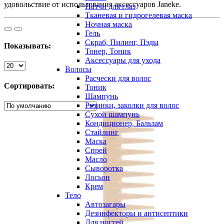
удовольствие от использования аксессуаров Janeke.
Патчи для глаз
Тканевая и гидрогелевая маска
Ночная маска
Гель
Скраб, Пилинг, Пэды
Показывать:
Тонер, Тоник
Аксессуары для ухода
Волосы
Расчески для волос
Сортировать:
Тоник
Шампунь
Резинки, заколки для волос
Сухой шампунь
Кондиционер, Бальзам
Стайлинг
Маска
Спрей
Масло
Сыворотка
Лосьон
Крем
Тело
Автозагары
Дезинфекторы и антисептики
Для ногтей