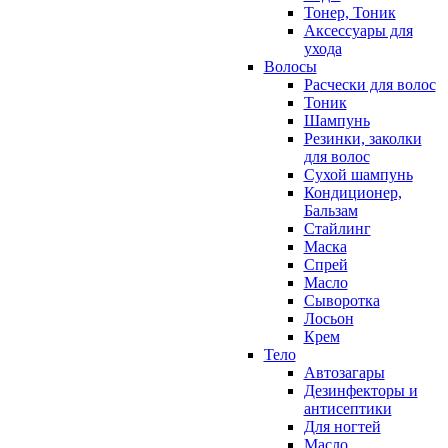
Тонер, Тоник
Аксессуары для
ухода
Волосы
Расчески для волос
Тоник
Шампунь
Резинки, заколки
для волос
Сухой шампунь
Кондиционер,
Бальзам
Стайлинг
Маска
Спрей
Масло
Сыворотка
Лосьон
Крем
Тело
Автозагары
Дезинфекторы и
антисептики
Для ногтей
Масло