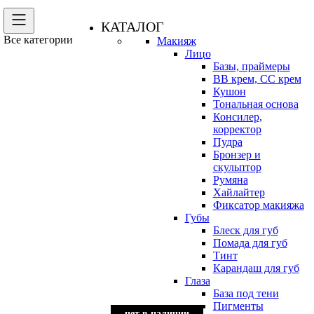
КАТАЛОГ
Все категории
Макияж
Лицо
Базы, праймеры
BB крем, CC крем
Кушон
Тональная основа
Консилер,
корректор
Пудра
Бронзер и
скульптор
Румяна
Хайлайтер
Фиксатор макияжа
Губы
Блеск для губ
Помада для губ
Тинт
Карандаш для губ
Глаза
База под тени
Пигменты
нет в наличии
нет в наличии
нет в наличии
нет в наличии
нет в наличии
нет в наличии
нет в наличии
нет в наличии
нет в наличии
нет в наличии
нет в наличии
нет в наличии
нет в наличии
нет в наличии
нет в наличии
нет в наличии
нет в наличии
нет в наличии
нет в наличии