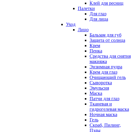
Клей для ресниц
Палетки
Для глаз
Для лица
Уход
Лицо
Бальзам для губ
Защита от солнца
Крем
Пенка
Средства для снятия
макияжа
Энзимная пудра
Крем для глаз
Очищающий гель
Сыворотка
Эмульсия
Маска
Патчи для глаз
Тканевая и
гидрогелевая маска
Ночная маска
Гель
Скраб, Пилинг,
Пэды