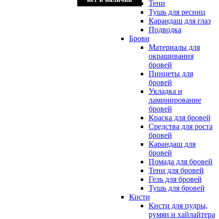
Тени
Тушь для ресниц
Карандаш для глаз
Подводка
Брови
Материалы для
окрашивания
бровей
Пинцеты для
бровей
Укладка и
ламинирование
бровей
Краска для бровей
Средства для роста
бровей
Карандаш для
бровей
Помада для бровей
Тени для бровей
Гель для бровей
Тушь для бровей
Кисти
Кисти для пудры,
румян и хайлайтера