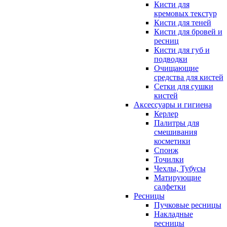
Кисти для
кремовых текстур
Кисти для теней
Кисти для бровей и
ресниц
Кисти для губ и
подводки
Очищающие
средства для кистей
Сетки для сушки
кистей
Аксессуары и гигиена
Керлер
Палитры для
смешивания
косметики
Спонж
Точилки
Чехлы, Тубусы
Матирующие
салфетки
Ресницы
Пучковые ресницы
Накладные
ресницы