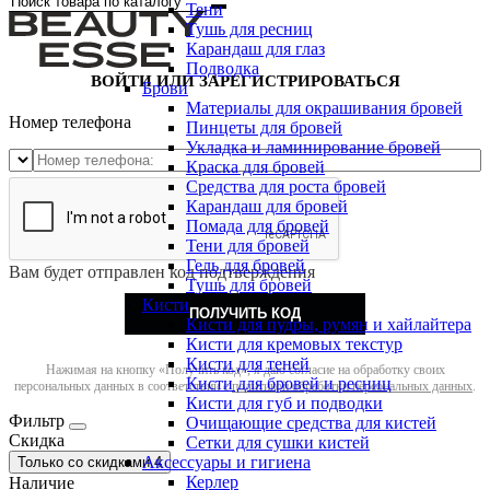
Тени
Тушь для ресниц
Карандаш для глаз
Подводка
ВОЙТИ ИЛИ ЗАРЕГИСТРИРОВАТЬСЯ
Брови
Материалы для окрашивания бровей
Номер телефона
Пинцеты для бровей
Укладка и ламинирование бровей
Краска для бровей
Средства для роста бровей
Карандаш для бровей
Помада для бровей
Тени для бровей
Гель для бровей
Вам будет отправлен код подтверждения
Тушь для бровей
Кисти
ПОЛУЧИТЬ КОД
Кисти для пудры, румян и хайлайтера
Кисти для кремовых текстур
Кисти для теней
Нажимая на кнопку «Получить код», я даю согласие на обработку своих
Кисти для бровей и ресниц
персональных данных в соответствии с
политикой обработки персональных данных
.
Кисти для губ и подводки
Фильтр
Очищающие средства для кистей
Скидка
Сетки для сушки кистей
Аксессуары и гигиена
Только со cкидками
4
Керлер
Наличие