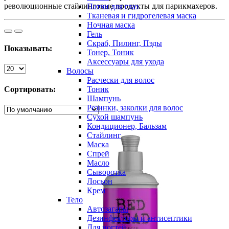
революционные стайлинговые продукты для парикмахеров.
Патчи для глаз
Тканевая и гидрогелевая маска
Ночная маска
Гель
Скраб, Пилинг, Пэды
Показывать:
Тонер, Тоник
Аксессуары для ухода
Волосы
Расчески для волос
Сортировать:
Тоник
Шампунь
Резинки, заколки для волос
Сухой шампунь
Кондиционер, Бальзам
Стайлинг
Маска
Спрей
Масло
Сыворотка
Лосьон
Крем
Тело
Автозагары
Дезинфекторы и антисептики
Для ногтей