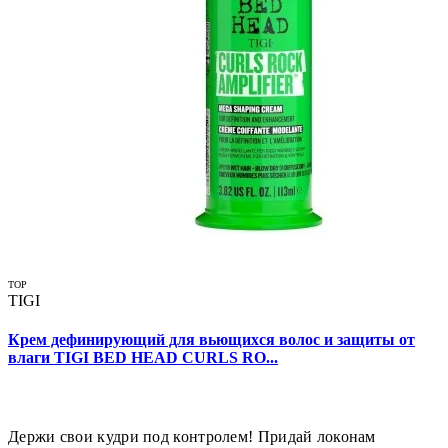
TOP
TIGI
Крем дефинирующий для вьющихся волос и защиты от
влаги TIGI BED HEAD CURLS RO...
Держи свои кудри под контролем! Придай локонам