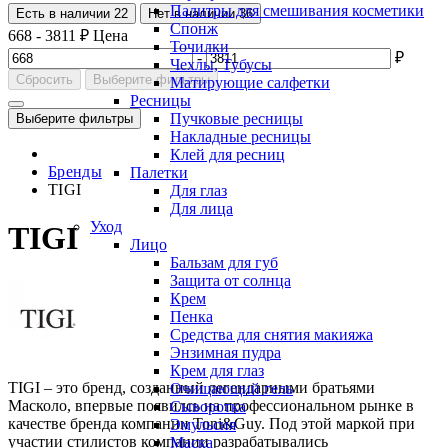
Палитры для смешивания косметики
Есть в наличии
22
Нет в наличии
36
Спонж
668
-
3811
₽
Цена
Точилки
-
₽
Чехлы, Тубусы
Сбросить
Выберите фильтры
Матирующие салфетки
Ресницы
Пучковые ресницы
Выберите фильтры
Накладные ресницы
Клей для ресниц
Бренды
Палетки
TIGI
Для глаз
Для лица
Уход
TIGI
Лицо
Бальзам для губ
Защита от солнца
Крем
Пенка
Средства для снятия макияжа
Энзимная пудра
Крем для глаз
TIGI – это бренд, созданный легендарными братьями
Очищающий гель
Масколо, впервые появилсь на профессиональном рынке в
Сыворотка
качестве бренда компании Toni&Guy. Под этой маркой при
Эмульсия
участии стилистов компании разрабатывались
Маска