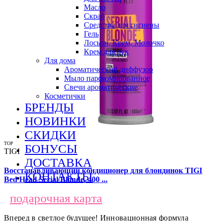
Масло
Скраб
Средства для гигиены
Гель
Лосьон, Крем, Молочко
Крем для рук
Для дома
Ароматический диффузор
Мыло парфюмированное
Свечи ароматические
Косметички
БРЕНДЫ
НОВИНКИ
СКИДКИ
TOP
БОНУСЫ
TIGI
ДОСТАВКА
Восстанавливающий кондиционер для блондинок TIGI
КОНТАКТЫ
Bed Head Serial Blonde, 400 ...
подарочная карта
Вперед в светлое будущее! Инновационная формула