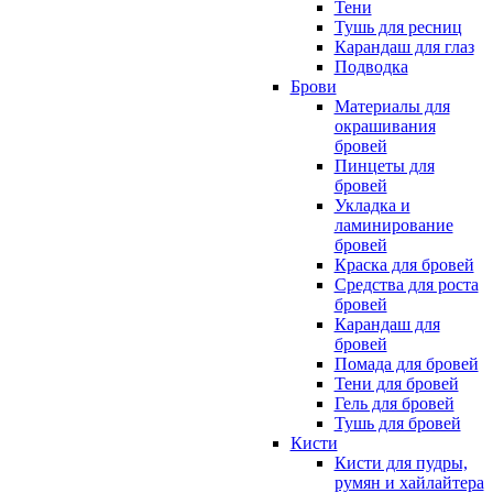
Тени
Тушь для ресниц
Карандаш для глаз
Подводка
Брови
Материалы для
окрашивания
бровей
Пинцеты для
бровей
Укладка и
ламинирование
бровей
Краска для бровей
Средства для роста
бровей
Карандаш для
бровей
Помада для бровей
Тени для бровей
Гель для бровей
Тушь для бровей
Кисти
Кисти для пудры,
румян и хайлайтера