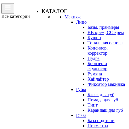
КАТАЛОГ
Все категории
Макияж
Лицо
Базы, праймеры
BB крем, CC крем
Кушон
Тональная основа
Консилер,
корректор
Пудра
Бронзер и
скульптор
Румяна
Хайлайтер
Фиксатор макияжа
Губы
Блеск для губ
Помада для губ
Тинт
Карандаш для губ
Глаза
База под тени
Пигменты