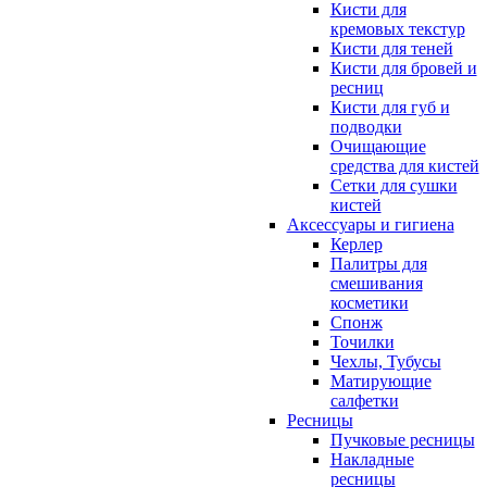
Кисти для
кремовых текстур
Кисти для теней
Кисти для бровей и
ресниц
Кисти для губ и
подводки
Очищающие
средства для кистей
Сетки для сушки
кистей
Аксессуары и гигиена
Керлер
Палитры для
смешивания
косметики
Спонж
Точилки
Чехлы, Тубусы
Матирующие
салфетки
Ресницы
Пучковые ресницы
Накладные
ресницы