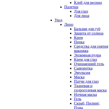
Клей для ресниц
Палетки
Для глаз
Для лица
Уход
Лицо
Бальзам для губ
Защита от солнца
Крем
Пенка
Средства для снятия
макияжа
Энзимная пудра
Крем для глаз
Очищающий гель
Сыворотка
Эмульсия
Маска
Патчи для глаз
Тканевая и
гидрогелевая маска
Ночная маска
Гель
Скраб, Пилинг,
Пэды