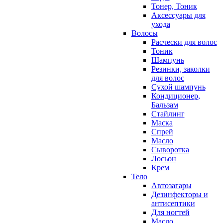
Тонер, Тоник
Аксессуары для
ухода
Волосы
Расчески для волос
Тоник
Шампунь
Резинки, заколки
для волос
Сухой шампунь
Кондиционер,
Бальзам
Стайлинг
Маска
Спрей
Масло
Сыворотка
Лосьон
Крем
Тело
Автозагары
Дезинфекторы и
антисептики
Для ногтей
Масло