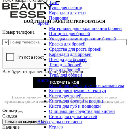
Тени
Тушь для ресниц
Карандаш для глаз
Подводка
ВОЙТИ ИЛИ ЗАРЕГИСТРИРОВАТЬСЯ
Брови
Материалы для окрашивания бровей
Номер телефона
Пинцеты для бровей
Укладка и ламинирование бровей
Краска для бровей
Средства для роста бровей
Карандаш для бровей
Помада для бровей
Тени для бровей
Гель для бровей
Вам будет отправлен код подтверждения
Тушь для бровей
Кисти
ПОЛУЧИТЬ КОД
Кисти для пудры, румян и хайлайтера
Кисти для кремовых текстур
Кисти для теней
Нажимая на кнопку «Получить код», я даю согласие на обработку своих
Кисти для бровей и ресниц
персональных данных в соответствии с
политикой обработки персональных данных
.
Кисти для губ и подводки
Фильтр
Очищающие средства для кистей
Скидка
Сетки для сушки кистей
Аксессуары и гигиена
Только со cкидками
19
Керлер
Наличие