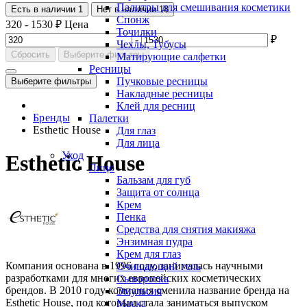
Палитры для смешивания косметики
Есть в наличии
1
Нет в наличии
18
Спонж
320
-
1530
₽
Цена
Точилки
-
₽
Чехлы, Тубусы
Сбросить
Выберите фильтры
Матирующие салфетки
Ресницы
Пучковые ресницы
Выберите фильтры
Накладные ресницы
Клей для ресниц
Бренды
Палетки
Esthetic House
Для глаз
Для лица
Уход
Esthetic House
Лицо
Бальзам для губ
Защита от солнца
Крем
Пенка
Средства для снятия макияжа
Энзимная пудра
Крем для глаз
Компания основана в 1996 году, занималась научными
Очищающий гель
разработками для многих европейских косметических
Сыворотка
брендов. В 2010 году компания сменила название бренда на
Эмульсия
Esthetic House, под которым стала заниматься выпуском
Маска