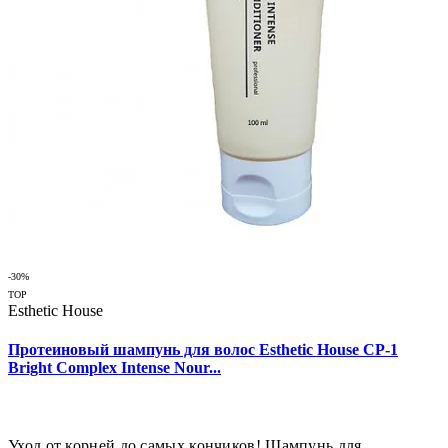
-30%
TOP
Esthetic House
Протеиновый шампунь для волос Esthetic House CP-1
Bright Complex Intense Nour...
Уход от корней до самых кончиков! Шампунь для