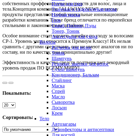
собственных проффесиональных средств для волос, лица и
Патчи для глаз
тела.Концепция компании "ALLWAYS NEW", поэтому
Тканевая и гидрогелевая маска
продукты представляют собой уникальные инновационные
Ночная маска
разработки компании. Также бренд отличается по европейски
Гель
стильными и лакононичным дизайном.
Скраб, Пилинг, Пэды
Тонер, Тоник
Особое внимание стоит уделить линейке по уходу за волосами
Аксессуары для ухода
СР-1. Уровень ухода относится к Премиум Классу! Их нельзя
Волосы
сравнить с другими средствами, они не имеют аналогов ни по
Расчески для волос
составу, ни по качеству, они принципиально другие!
Тоник
Шампунь
Эффективность и качество средств подтверждает рекордный
Резинки, заколки для волос
уровень продаж ПО ВСЕМУ МИРУ!
Сухой шампунь
Кондиционер, Бальзам
Стайлинг
Маска
Спрей
Показывать:
Масло
Сыворотка
Лосьон
Крем
Сортировать:
Тело
Автозагары
Дезинфекторы и антисептики
Для ногтей