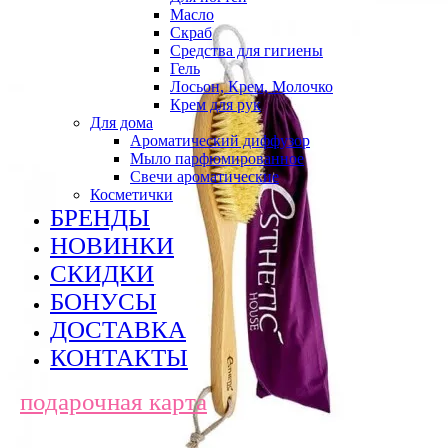
Масло
Скраб
Средства для гигиены
Гель
Лосьон, Крем, Молочко
Крем для рук
Для дома
Ароматический диффузор
Мыло парфюмированное
Свечи ароматические
Косметички
БРЕНДЫ
НОВИНКИ
СКИДКИ
БОНУСЫ
ДОСТАВКА
КОНТАКТЫ
подарочная карта