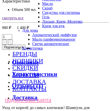
Характеристики
Масло
Скраб
Объем
500 мл.
Средства для гигиены
Гель
смотреть все
Лосьон, Крем, Молочко
Крем для рук
980 ₽
1 400 ₽
Для дома
Ароматический диффузор
Мыло парфюмированное
Свечи ароматические
Подписаться
Косметички
БРЕНДЫ
НОВИНКИ
Описание
СКИДКИ
Характеристики
БОНУСЫ
ДОСТАВКА
Отзывы (1)
КОНТАКТЫ
Доставка
подарочная карта
Уход от корней до самых кончиков! Шампунь для