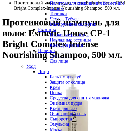
Протеиновый шампунь для волос Esthetic House CP-1
Палитры для смешивания косметики
Bright Complex Intense Nourishing Shampoo, 500 мл.
Спонж
Точилки
Чехлы, Тубусы
Протеиновый шампунь для
Матирующие салфетки
Ресницы
волос Esthetic House CP-1
Пучковые ресницы
Накладные ресницы
Bright Complex Intense
Клей для ресниц
Палетки
Nourishing Shampoo, 500 мл.
Для глаз
Для лица
Уход
Лицо
Бальзам для губ
Защита от солнца
Крем
Пенка
Средства для снятия макияжа
Энзимная пудра
Крем для глаз
Очищающий гель
Сыворотка
Эмульсия
Маска