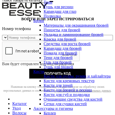
Тени
Тушь для ресниц
Карандаш для глаз
Подводка
ВОЙТИ ИЛИ ЗАРЕГИСТРИРОВАТЬСЯ
Брови
Материалы для окрашивания бровей
Номер телефона
Пинцеты для бровей
Укладка и ламинирование бровей
Краска для бровей
Средства для роста бровей
Карандаш для бровей
Помада для бровей
Тени для бровей
Гель для бровей
Вам будет отправлен код подтверждения
Тушь для бровей
Кисти
ПОЛУЧИТЬ КОД
Кисти для пудры, румян и хайлайтера
Кисти для кремовых текстур
Кисти для теней
Нажимая на кнопку «Получить код», я даю согласие на обработку своих
Кисти для бровей и ресниц
персональных данных в соответствии с
политикой обработки персональных данных
.
Кисти для губ и подводки
Очищающие средства для кистей
Каталог
Сетки для сушки кистей
Уход
Аксессуары и гигиена
Волосы
Керлер