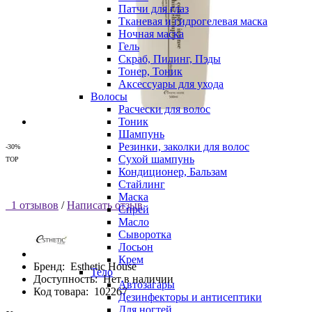
Патчи для глаз
Тканевая и гидрогелевая маска
Ночная маска
Гель
Скраб, Пилинг, Пэды
Тонер, Тоник
Аксессуары для ухода
Волосы
Расчески для волос
Тоник
Шампунь
Резинки, заколки для волос
-30%
Сухой шампунь
TOP
Кондиционер, Бальзам
Стайлинг
Маска
1 отзывов
/
Написать отзыв
Спрей
Масло
Сыворотка
Лосьон
Крем
Бренд:
Esthetic House
Тело
Доступность:
Нет в наличии
Автозагары
Код товара:
102267
Дезинфекторы и антисептики
Для ногтей