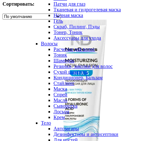
Сортировать:
Патчи для глаз
Тканевая и гидрогелевая маска
Ночная маска
Гель
Скраб, Пилинг, Пэды
Тонер, Тоник
Аксессуары для ухода
Волосы
Расчески для волос
Тоник
Шампунь
Резинки, заколки для волос
Сухой шампунь
Кондиционер, Бальзам
Стайлинг
Маска
Спрей
Масло
Сыворотка
Лосьон
Крем
Тело
Автозагары
Дезинфекторы и антисептики
Для ногтей