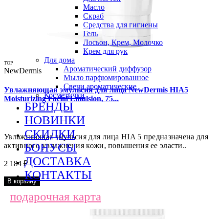
Масло
Скраб
Средства для гигиены
Гель
Лосьон, Крем, Молочко
Крем для рук
Для дома
TOP
Ароматический диффузор
NewDermis
Мыло парфюмированное
Свечи ароматические
Увлажняющая эмульсия для лица NewDermis HIA5
Косметички
Moisturizing Facial Emulsion, 75...
БРЕНДЫ
НОВИНКИ
СКИДКИ
Увлажняющая эмульсия для лица HIA 5 предназначена для
БОНУСЫ
активного увлажнения кожи, повышения ее эласти..
ДОСТАВКА
2 184 ₽
КОНТАКТЫ
В корзину
подарочная карта