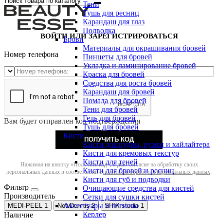
Тени
Тушь для ресниц
Карандаш для глаз
Подводка
ВОЙТИ ИЛИ ЗАРЕГИСТРИРОВАТЬСЯ
Брови
Материалы для окрашивания бровей
Номер телефона
Пинцеты для бровей
Укладка и ламинирование бровей
Краска для бровей
Средства для роста бровей
Карандаш для бровей
Помада для бровей
Тени для бровей
Гель для бровей
Вам будет отправлен код подтверждения
Тушь для бровей
Кисти
ПОЛУЧИТЬ КОД
Кисти для пудры, румян и хайлайтера
Кисти для кремовых текстур
Кисти для теней
Нажимая на кнопку «Получить код», я даю согласие на обработку своих
Кисти для бровей и ресниц
персональных данных в соответствии с
политикой обработки персональных данных
.
Кисти для губ и подводки
Фильтр
Очищающие средства для кистей
Производитель
Сетки для сушки кистей
Аксессуары и гигиена
MEDI-PEEL
1
NewDermis
2
SHIK studio
1
Керлер
Наличие