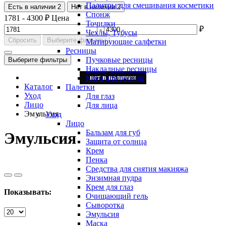
Палитры для смешивания косметики
Есть в наличии
2
Нет в наличии
2
Спонж
1781
-
4300
₽
Цена
Точилки
-
₽
Чехлы, Тубусы
Сбросить
Выберите фильтры
Матирующие салфетки
Ресницы
Пучковые ресницы
Выберите фильтры
Накладные ресницы
Клей для ресниц
нет в наличии
нет в наличии
Каталог
Палетки
Уход
Для глаз
Лицо
Для лица
Эмульсия
Уход
Лицо
Бальзам для губ
Эмульсия
Защита от солнца
Крем
Пенка
Средства для снятия макияжа
Энзимная пудра
Крем для глаз
Показывать:
Очищающий гель
Сыворотка
Эмульсия
Маска