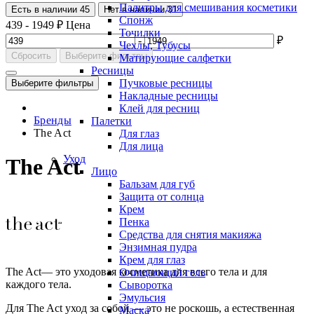
Палитры для смешивания косметики
Есть в наличии
45
Нет в наличии
31
Спонж
439
-
1949
₽
Цена
Точилки
-
₽
Чехлы, Тубусы
Сбросить
Выберите фильтры
Матирующие салфетки
Ресницы
Пучковые ресницы
Выберите фильтры
Накладные ресницы
Клей для ресниц
Бренды
Палетки
The Act
Для глаз
Для лица
Уход
The Act
Лицо
Бальзам для губ
Защита от солнца
Крем
Пенка
Средства для снятия макияжа
Энзимная пудра
Крем для глаз
The Act— это уходовая косметика для всего тела и для
Очищающий гель
каждого тела.
Сыворотка
Эмульсия
Для The Act уход за собой — это не роскошь, а естественная
Маска