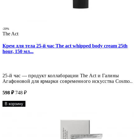
-20%
The Act
Крем для тела 25-й час The act whipped body cream 25th
hour, 150 мл...
25-й час — продукт коллаборации The Act и Галины
Агафоновой для ярмарки современного искусства Cosmo..
598 ₽
748 ₽
В корзину