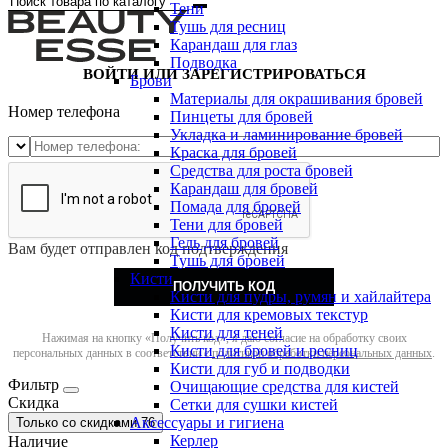
Тени
Тушь для ресниц
Карандаш для глаз
Подводка
ВОЙТИ ИЛИ ЗАРЕГИСТРИРОВАТЬСЯ
Брови
Материалы для окрашивания бровей
Номер телефона
Пинцеты для бровей
Укладка и ламинирование бровей
Краска для бровей
Средства для роста бровей
Карандаш для бровей
Помада для бровей
Тени для бровей
Гель для бровей
Вам будет отправлен код подтверждения
Тушь для бровей
Кисти
ПОЛУЧИТЬ КОД
Кисти для пудры, румян и хайлайтера
Кисти для кремовых текстур
Кисти для теней
Нажимая на кнопку «Получить код», я даю согласие на обработку своих
Кисти для бровей и ресниц
персональных данных в соответствии с
политикой обработки персональных данных
.
Кисти для губ и подводки
Фильтр
Очищающие средства для кистей
Скидка
Сетки для сушки кистей
Аксессуары и гигиена
Только со cкидками
76
Керлер
Наличие