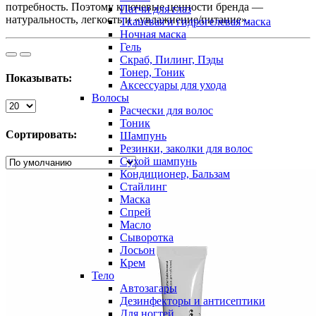
потребность. Поэтому ключевые ценности бренда —
Патчи для глаз
натуральность, легкость и «увлажнение/питание».
Тканевая и гидрогелевая маска
Ночная маска
Гель
Скраб, Пилинг, Пэды
Тонер, Тоник
Показывать:
Аксессуары для ухода
Волосы
Расчески для волос
Тоник
Сортировать:
Шампунь
Резинки, заколки для волос
Сухой шампунь
Кондиционер, Бальзам
Стайлинг
Маска
Спрей
Масло
Сыворотка
Лосьон
Крем
Тело
Автозагары
Дезинфекторы и антисептики
Для ногтей