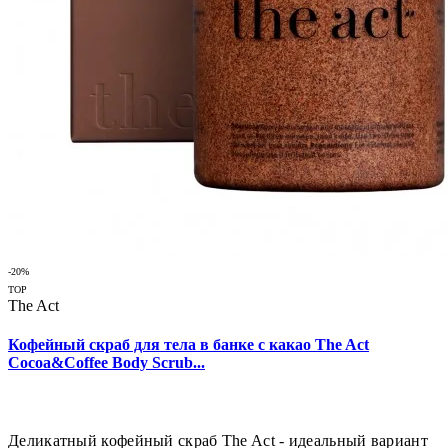
-20%
TOP
The Act
Кофейный скраб для тела в банке с какао The Act
Cocoa&Coffee Body Scrub...
Деликатный кофейный скраб The Act - идеальный вариант