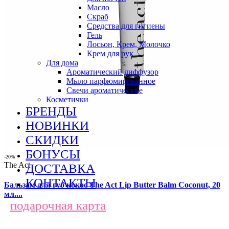
Масло
Скраб
Средства для гигиены
Гель
Лосьон, Крем, Молочко
Крем для рук
Для дома
Ароматический диффузор
Мыло парфюмированное
Свечи ароматические
Косметички
БРЕНДЫ
НОВИНКИ
СКИДКИ
БОНУСЫ
-20%
The Act
ДОСТАВКА
КОНТАКТЫ
Бальзам для губ кокос The Act Lip Butter Balm Coconut, 20
мл....
подарочная карта