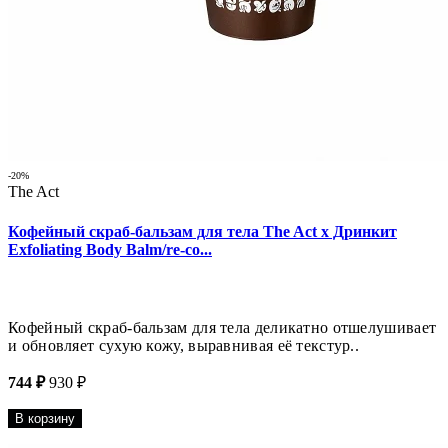
-20%
The Act
Кофейный скраб-бальзам для тела The Act x Дринкит
Exfoliating Body Balm/re-co...
Кофейный скраб-бальзам для тела деликатно отшелушивает
и обновляет сухую кожу, выравнивая её текстур..
744 ₽
930 ₽
В корзину