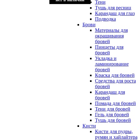
Тени
Тушь для ресниц
Карандаш для глаз
Подводка
Брови
Материалы для
окрашивания
бровей
Пинцеты для
бровей
Укладка и
ламинирование
бровей
Краска для бровей
Средства для роста
бровей
Карандаш для
бровей
Помада для бровей
Тени для бровей
Гель для бровей
Тушь для бровей
Кисти
Кисти для пудры,
румян и хайлайтера