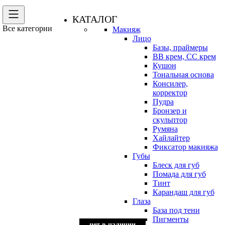
КАТАЛОГ
Все категории
Макияж
Лицо
Базы, праймеры
BB крем, CC крем
Кушон
Тональная основа
Консилер,
корректор
Пудра
Бронзер и
скульптор
Румяна
Хайлайтер
Фиксатор макияжа
Губы
Блеск для губ
Помада для губ
Тинт
Карандаш для губ
Глаза
База под тени
Пигменты
нет в наличии
нет в наличии
нет в наличии