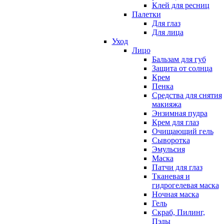
Клей для ресниц
Палетки
Для глаз
Для лица
Уход
Лицо
Бальзам для губ
Защита от солнца
Крем
Пенка
Средства для снятия
макияжа
Энзимная пудра
Крем для глаз
Очищающий гель
Сыворотка
Эмульсия
Маска
Патчи для глаз
Тканевая и
гидрогелевая маска
Ночная маска
Гель
Скраб, Пилинг,
Пэды