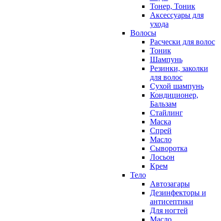
Тонер, Тоник
Аксессуары для
ухода
Волосы
Расчески для волос
Тоник
Шампунь
Резинки, заколки
для волос
Сухой шампунь
Кондиционер,
Бальзам
Стайлинг
Маска
Спрей
Масло
Сыворотка
Лосьон
Крем
Тело
Автозагары
Дезинфекторы и
антисептики
Для ногтей
Масло