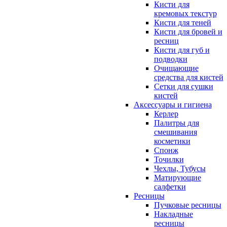
Кисти для
кремовых текстур
Кисти для теней
Кисти для бровей и
ресниц
Кисти для губ и
подводки
Очищающие
средства для кистей
Сетки для сушки
кистей
Аксессуары и гигиена
Керлер
Палитры для
смешивания
косметики
Спонж
Точилки
Чехлы, Тубусы
Матирующие
салфетки
Ресницы
Пучковые ресницы
Накладные
ресницы