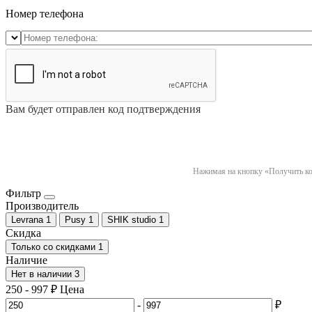
Номер телефона
Вам будет отправлен код подтверждения
Нажимая на кнопку «Получить код
Фильтр
Производитель
Levrana
1
Pusy
1
SHIK studio
1
Скидка
Только со cкидками
1
Наличие
Нет в наличии
3
250
-
997
₽
Цена
-
₽