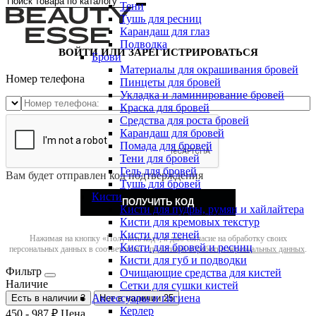
Тени
Тушь для ресниц
Карандаш для глаз
Подводка
ВОЙТИ ИЛИ ЗАРЕГИСТРИРОВАТЬСЯ
Брови
Материалы для окрашивания бровей
Номер телефона
Пинцеты для бровей
Укладка и ламинирование бровей
Краска для бровей
Средства для роста бровей
Карандаш для бровей
Помада для бровей
Тени для бровей
Гель для бровей
Вам будет отправлен код подтверждения
Тушь для бровей
Кисти
ПОЛУЧИТЬ КОД
Кисти для пудры, румян и хайлайтера
Кисти для кремовых текстур
Кисти для теней
Нажимая на кнопку «Получить код», я даю согласие на обработку своих
Кисти для бровей и ресниц
персональных данных в соответствии с
политикой обработки персональных данных
.
Кисти для губ и подводки
Фильтр
Очищающие средства для кистей
Наличие
Сетки для сушки кистей
Аксессуары и гигиена
Есть в наличии
3
Нет в наличии
25
Керлер
450
-
987
₽
Цена