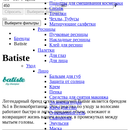
Палитры для смешивания косметики
-
₽
Спонж
Сбросить
Выберите фильтры
Точилки
Чехлы, Тубусы
Выберите фильтры
Матирующие салфетки
Ресницы
Пучковые ресницы
Бренды
Накладные ресницы
Batiste
Клей для ресниц
Палетки
Batiste
Для глаз
Для лица
Уход
Лицо
Бальзам для губ
Защита от солнца
Крем
Пенка
Средства для снятия макияжа
Легендарный бренд сухих шампуней Batiste является брендом
Энзимная пудра
№1 в Великобритании. Эти средства по уходу за волосами
Крем для глаз
работают быстро и легко, придают объем, освежают и
Очищающий гель
возвращают жизнь вашим волосам, в промежутках между
Сыворотка
мытьем головы.
Эмульсия
Маска