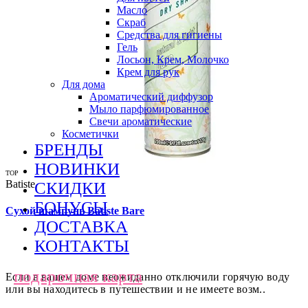
Масло
Скраб
Средства для гигиены
Гель
Лосьон, Крем, Молочко
Крем для рук
Для дома
Ароматический диффузор
Мыло парфюмированное
Свечи ароматические
Косметички
БРЕНДЫ
НОВИНКИ
TOP
Batiste
СКИДКИ
БОНУСЫ
Сухой шампунь Batiste Bare
ДОСТАВКА
КОНТАКТЫ
подарочная карта
Если в вашем доме неожиданно отключили горячую воду
или вы находитесь в путешествии и не имеете возм..