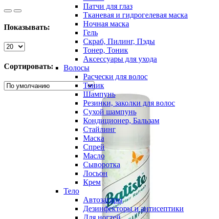
Патчи для глаз
Тканевая и гидрогелевая маска
Ночная маска
Показывать:
Гель
Скраб, Пилинг, Пэды
Тонер, Тоник
Аксессуары для ухода
Сортировать:
Волосы
Расчески для волос
Тоник
Шампунь
Резинки, заколки для волос
Сухой шампунь
Кондиционер, Бальзам
Стайлинг
Маска
Спрей
Масло
Сыворотка
Лосьон
Крем
Тело
Автозагары
Дезинфекторы и антисептики
Для ногтей