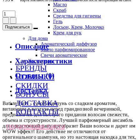
Масло
Скраб
Средства для гигиены
Гель
Лосьон, Крем, Молочко
Подписаться
Крем для рук
Для дома
Ароматический диффузор
Описание
Мыло парфюмированное
Свечи ароматические
Характеристики
Косметички
БРЕНДЫ
Отзывы (0)
НОВИНКИ
СКИДКИ
Доставка
БОНУСЫ
ДОСТАВКА
Batiste Party - сухой шампунь со сладким ароматом,
витающим в воздухе перед грандиозной вечеринкой,
КОНТАКТЫ
предназначен для быстрого придания волосам свежести,
объема и структурности. Лучший парфюмерный ансамбль
подарочная карта
для предстоящей party преобразит Ваши волосы и дарит им
WOW эффект! Его действие не отличаются от
оригинального шампуня, но это настоящая находка для тех,