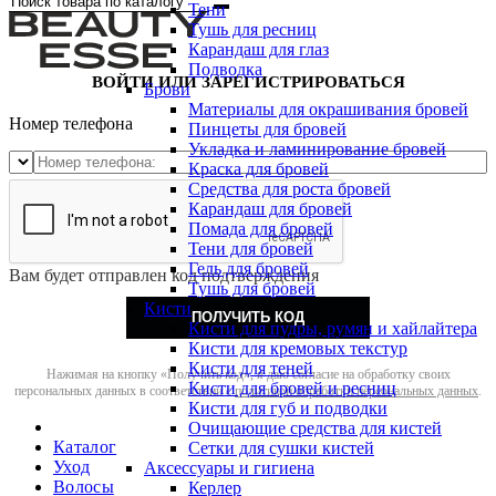
Тени
Тушь для ресниц
Карандаш для глаз
Подводка
ВОЙТИ ИЛИ ЗАРЕГИСТРИРОВАТЬСЯ
Брови
Материалы для окрашивания бровей
Номер телефона
Пинцеты для бровей
Укладка и ламинирование бровей
Краска для бровей
Средства для роста бровей
Карандаш для бровей
Помада для бровей
Тени для бровей
Гель для бровей
Вам будет отправлен код подтверждения
Тушь для бровей
Кисти
ПОЛУЧИТЬ КОД
Кисти для пудры, румян и хайлайтера
Кисти для кремовых текстур
Кисти для теней
Нажимая на кнопку «Получить код», я даю согласие на обработку своих
Кисти для бровей и ресниц
персональных данных в соответствии с
политикой обработки персональных данных
.
Кисти для губ и подводки
Очищающие средства для кистей
Каталог
Сетки для сушки кистей
Уход
Аксессуары и гигиена
Волосы
Керлер