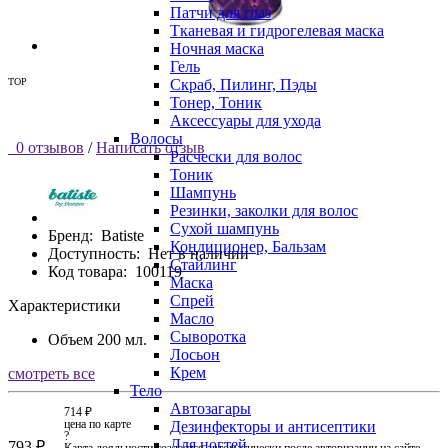
Патчи для глаз
Тканевая и гидрогелевая маска
Ночная маска
Гель
TOP
Скраб, Пилинг, Пэды
Тонер, Тоник
Аксессуары для ухода
Волосы
0 отзывов
/
Написать отзыв
Расчески для волос
Тоник
Шампунь
Резинки, заколки для волос
Сухой шампунь
Бренд:
Batiste
Кондиционер, Бальзам
Доступность:
Нет в наличии
Стайлинг
Код товара:
100119
Маска
Спрей
Характеристики
Масло
Сыворотка
Объем
200 мл.
Лосьон
Крем
смотреть все
Тело
Автозагары
714 ₽
цена по карте
Дезинфекторы и антисептики
?
Для ногтей
793 ₽
Карта лояльности создается автоматически после авторизации на сайте