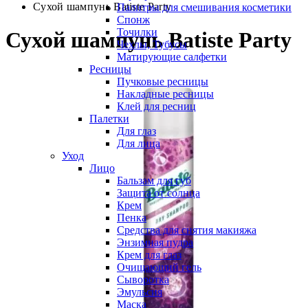
Сухой шампунь Batiste Party
Палитры для смешивания косметики
Спонж
Точилки
Сухой шампунь Batiste Party
Чехлы, Тубусы
Матирующие салфетки
Ресницы
Пучковые ресницы
Накладные ресницы
Клей для ресниц
Палетки
Для глаз
Для лица
Уход
Лицо
Бальзам для губ
Защита от солнца
Крем
Пенка
Средства для снятия макияжа
Энзимная пудра
Крем для глаз
Очищающий гель
Сыворотка
Эмульсия
Маска