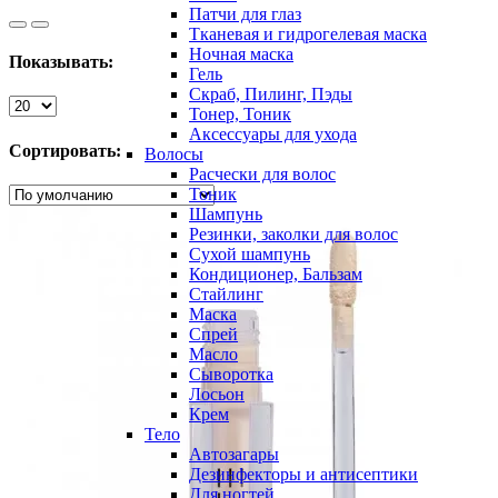
Патчи для глаз
Тканевая и гидрогелевая маска
Ночная маска
Показывать:
Гель
Скраб, Пилинг, Пэды
Тонер, Тоник
Аксессуары для ухода
Сортировать:
Волосы
Расчески для волос
Тоник
Шампунь
Резинки, заколки для волос
Сухой шампунь
Кондиционер, Бальзам
Стайлинг
Маска
Спрей
Масло
Сыворотка
Лосьон
Крем
Тело
Автозагары
Дезинфекторы и антисептики
Для ногтей