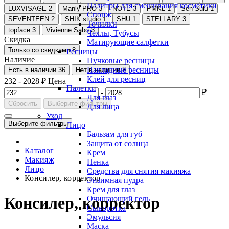
Палитры для смешивания косметики
LUXVISAGE
2
Manly PRO
3
NOTE
3
PMKL
1
Sen Sulu
1
Спонж
SEVENTEEN
2
SHIK studio
1
SHU
1
STELLARY
3
Точилки
topface
3
Vivienne Sabó
3
Чехлы, Тубусы
Скидка
Матирующие салфетки
Только со cкидками
8
Ресницы
Наличие
Пучковые ресницы
Накладные ресницы
Есть в наличии
36
Нет в наличии
8
Клей для ресниц
232
-
2028
₽
Цена
Палетки
-
₽
Для глаз
Сбросить
Выберите фильтры
Для лица
Уход
Выберите фильтры
Лицо
Бальзам для губ
Защита от солнца
Каталог
Крем
Макияж
Пенка
Лицо
Средства для снятия макияжа
Консилер, корректор
Энзимная пудра
Крем для глаз
Консилер, корректор
Очищающий гель
Сыворотка
Эмульсия
Маска