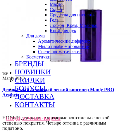
Масло
Скраб
Средства для гигиены
Гель
Лосьон, Крем, Молочко
Крем для рук
Для дома
Ароматический диффузор
Мыло парфюмированное
Свечи ароматические
Косметички
БРЕНДЫ
НОВИНКИ
TOP
Manly PRO
СКИДКИ
БОНУСЫ
Деликатный кремовый легкий консилер Manly PRO
ДОСТАВКА
Aesthete...
КОНТАКТЫ
подарочная карта
НОВЫЕ деликатные кремовые консилеры с легкой
степенью покрытия. Четыре оттенка с различным
поддтоно..