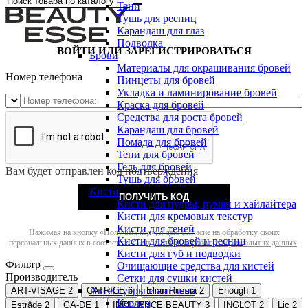
Тени
Тушь для ресниц
Карандаш для глаз
Подводка
ВОЙТИ ИЛИ ЗАРЕГИСТРИРОВАТЬСЯ
Брови
Материалы для окрашивания бровей
Номер телефона
Пинцеты для бровей
Укладка и ламинирование бровей
Краска для бровей
Средства для роста бровей
Карандаш для бровей
Помада для бровей
Тени для бровей
Гель для бровей
Вам будет отправлен код подтверждения
Тушь для бровей
Кисти
ПОЛУЧИТЬ КОД
Кисти для пудры, румян и хайлайтера
Кисти для кремовых текстур
Кисти для теней
Нажимая на кнопку «Получить код», я даю согласие на обработку своих
Кисти для бровей и ресниц
персональных данных в соответствии с
политикой обработки персональных данных
.
Кисти для губ и подводки
Фильтр
Очищающие средства для кистей
Производитель
Сетки для сушки кистей
Аксессуары и гигиена
ART-VISAGE
2
CATRICE
6
Elian Russia
2
Enough
1
Керлер
Estrâde
2
GA-DE
1
INFLUENCE BEAUTY
3
INGLOT
2
Lic
2