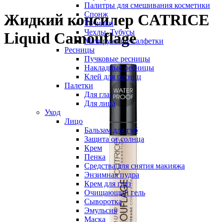
Палитры для смешивания косметики
Спонж
Жидкий консилер CATRICE
Точилки
Чехлы, Тубусы
Liquid Camouflage
Матирующие салфетки
Ресницы
Пучковые ресницы
Накладные ресницы
Клей для ресниц
Палетки
Для глаз
Для лица
Уход
Лицо
Бальзам для губ
Защита от солнца
Крем
Пенка
Средства для снятия макияжа
Энзимная пудра
Крем для глаз
Очищающий гель
Сыворотка
Эмульсия
Маска