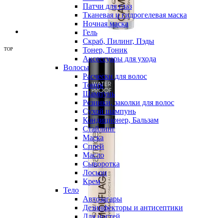
Патчи для глаз
Тканевая и гидрогелевая маска
Ночная маска
Гель
Скраб, Пилинг, Пэды
Тонер, Тоник
TOP
Аксессуары для ухода
Волосы
Расчески для волос
Тоник
Шампунь
Резинки, заколки для волос
Сухой шампунь
Кондиционер, Бальзам
Стайлинг
Маска
Спрей
Масло
Сыворотка
Лосьон
Крем
Тело
Автозагары
Дезинфекторы и антисептики
Для ногтей