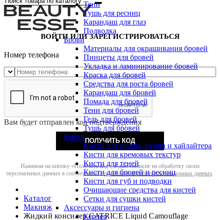
Тени
Тушь для ресниц
Карандаш для глаз
Подводка
ВОЙТИ ИЛИ ЗАРЕГИСТРИРОВАТЬСЯ
Брови
Материалы для окрашивания бровей
Номер телефона
Пинцеты для бровей
Укладка и ламинирование бровей
Краска для бровей
Средства для роста бровей
Карандаш для бровей
Помада для бровей
Тени для бровей
Гель для бровей
Вам будет отправлен код подтверждения
Тушь для бровей
Кисти
ПОЛУЧИТЬ КОД
Кисти для пудры, румян и хайлайтера
Кисти для кремовых текстур
Кисти для теней
Нажимая на кнопку «Получить код», я даю согласие на обработку своих
Кисти для бровей и ресниц
персональных данных в соответствии с
политикой обработки персональных данных
.
Кисти для губ и подводки
Очищающие средства для кистей
Каталог
Сетки для сушки кистей
Макияж
Аксессуары и гигиена
Жидкий консилер CATRICE Liquid Camouflage
Керлер