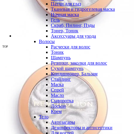
Патчи для глаз
Тканевая и гидрогелевая маска
Ночная маска
Гель
Скраб, Пилинг, Пэды
Тонер, Тоник
Аксессуары для ухода
Волосы
Расчески для волос
TOP
Тоник
Шампунь
Резинки, заколки для волос
Сухой шампунь
Кондиционер, Бальзам
Стайлинг
Маска
Спрей
Масло
Сыворотка
Лосьон
Крем
Тело
Автозагары
Дезинфекторы и антисептики
Для ногтей