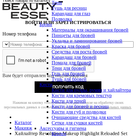
Тени
Тушь для ресниц
Карандаш для глаз
Подводка
ВОЙТИ ИЛИ ЗАРЕГИСТРИРОВАТЬСЯ
Брови
Материалы для окрашивания бровей
Номер телефона
Пинцеты для бровей
Укладка и ламинирование бровей
Краска для бровей
Средства для роста бровей
Карандаш для бровей
Помада для бровей
Тени для бровей
Гель для бровей
Вам будет отправлен код подтверждения
Тушь для бровей
Кисти
ПОЛУЧИТЬ КОД
Кисти для пудры, румян и хайлайтера
Кисти для кремовых текстур
Кисти для теней
Нажимая на кнопку «Получить код», я даю согласие на обработку своих
Кисти для бровей и ресниц
персональных данных в соответствии с
политикой обработки персональных данных
.
Кисти для губ и подводки
Очищающие средства для кистей
Каталог
Сетки для сушки кистей
Макияж
Аксессуары и гигиена
Хайлайтер Revolution Makeup Highlight Reloaded Set
Керлер