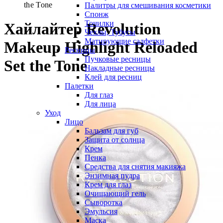
the Tone
Палитры для смешивания косметики
Спонж
Точилки
Хайлайтер Revolution
Чехлы, Тубусы
Матирующие салфетки
Makeup Highlight Reloaded
Ресницы
Пучковые ресницы
Set the Tone
Накладные ресницы
Клей для ресниц
Палетки
Для глаз
Для лица
Уход
Лицо
Бальзам для губ
Защита от солнца
Крем
Пенка
Средства для снятия макияжа
Энзимная пудра
Крем для глаз
Очищающий гель
Сыворотка
Эмульсия
Маска