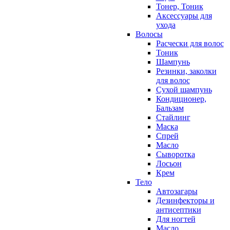
Тонер, Тоник
Аксессуары для
ухода
Волосы
Расчески для волос
Тоник
Шампунь
Резинки, заколки
для волос
Сухой шампунь
Кондиционер,
Бальзам
Стайлинг
Маска
Спрей
Масло
Сыворотка
Лосьон
Крем
Тело
Автозагары
Дезинфекторы и
антисептики
Для ногтей
Масло