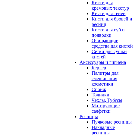
Кисти для
кремовых текстур
Кисти для теней
Кисти для бровей и
ресниц
Кисти для губ и
подводки
Очищающие
средства для кистей
Сетки для сушки
кистей
Аксессуары и гигиена
Керлер
Палитры для
смешивания
косметики
Спонж
Точилки
Чехлы, Тубусы
Матирующие
салфетки
Ресницы
Пучковые ресницы
Накладные
ресницы