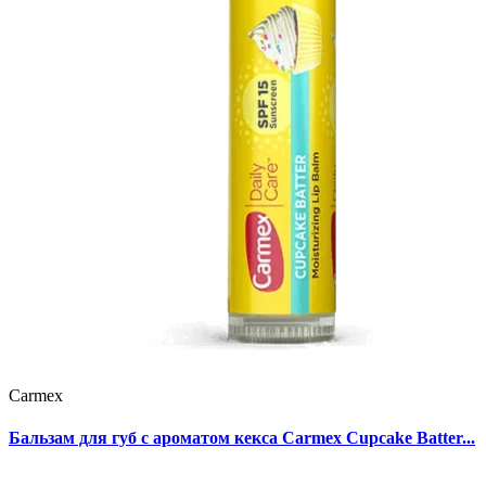
Carmex
Бальзам для губ с ароматом кекса Carmex Cupcake Batter...