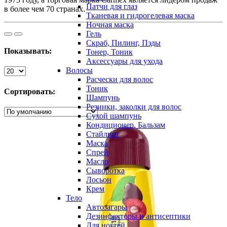
Патчи для глаз
в более чем 70 странах.
Тканевая и гидрогелевая маска
Ночная маска
Гель
Скраб, Пилинг, Пэды
Показывать:
Тонер, Тоник
Аксессуары для ухода
Волосы
Расчески для волос
Тоник
Сортировать:
Шампунь
Резинки, заколки для волос
Сухой шампунь
Кондиционер, Бальзам
Стайлинг
Маска
Спрей
Масло
Сыворотка
Лосьон
Крем
Тело
Автозагары
Дезинфекторы и антисептики
Для ногтей