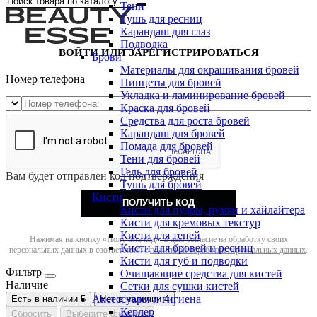
Тени
Тушь для ресниц
Карандаш для глаз
Подводка
ВОЙТИ ИЛИ ЗАРЕГИСТРИРОВАТЬСЯ
Брови
Материалы для окрашивания бровей
Номер телефона
Пинцеты для бровей
Укладка и ламинирование бровей
Краска для бровей
Средства для роста бровей
Карандаш для бровей
Помада для бровей
Тени для бровей
Гель для бровей
Вам будет отправлен код подтверждения
Тушь для бровей
Кисти
ПОЛУЧИТЬ КОД
Кисти для пудры, румян и хайлайтера
Кисти для кремовых текстур
Кисти для теней
Нажимая на кнопку «Получить код», я даю согласие на обработку своих
Кисти для бровей и ресниц
персональных данных в соответствии с
политикой обработки персональных данных
.
Кисти для губ и подводки
Фильтр
Очищающие средства для кистей
Наличие
Сетки для сушки кистей
Аксессуары и гигиена
Есть в наличии
5
Нет в наличии
4
Керлер
Сбросить
Выберите фильтры