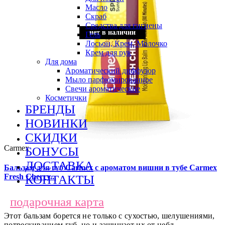
Масло
Скраб
Средства для гигиены
нет в наличии
нет в наличии
нет в наличии
нет в наличии
Гель
Лосьон, Крем, Молочко
Крем для рук
Для дома
Ароматический диффузор
Мыло парфюмированное
Свечи ароматические
Косметички
БРЕНДЫ
НОВИНКИ
СКИДКИ
Carmex
БОНУСЫ
ДОСТАВКА
Бальзам для губ Carmex с ароматом вишни в тубе Carmex
Fresh Cherry...
КОНТАКТЫ
подарочная карта
Этот бальзам борется не только с сухостью, шелушениями,
потрескиванием губ, но и защищает их от небл..