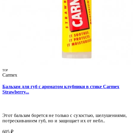
TOP
Carmex
Бальзам для губ с ароматом клубники в стике Carmex
Strawberry...
Этот бальзам борется не только с сухостью, шелушениями,
потрескиванием губ, но и защищает их от небл..
605 ₽