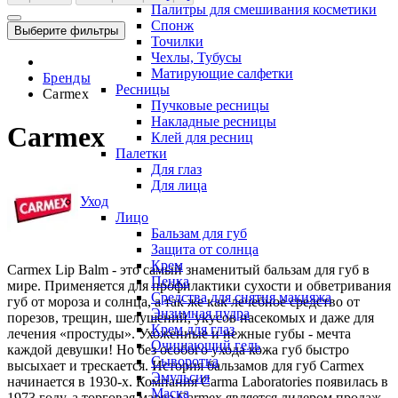
Палитры для смешивания косметики
Спонж
Выберите фильтры
Точилки
Чехлы, Тубусы
Матирующие салфетки
Бренды
Ресницы
Carmex
Пучковые ресницы
Накладные ресницы
Carmex
Клей для ресниц
Палетки
Для глаз
Для лица
Уход
Лицо
Бальзам для губ
Защита от солнца
Крем
Carmex Lip Balm - это самый знаменитый бальзам для губ в
Пенка
мире. Применяется для профилактики сухости и обветривания
Средства для снятия макияжа
губ от мороза и солнца, а так же как лечебное средство от
Энзимная пудра
порезов, трещин, шелушений, укусов насекомых и даже для
Крем для глаз
лечения «простуды». Ухоженные и нежные губы - мечта
Очищающий гель
каждой девушки! Но без особого ухода кожа губ быстро
Сыворотка
высыхает и трескается. История бальзамов для губ Carmex
Эмульсия
начинается в 1930-х. Компания Carma Laboratories появилась в
Маска
1973 году, а торговая марка Carmex является лидером продаж