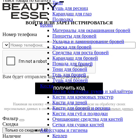
Тени
Тушь для ресниц
Карандаш для глаз
Подводка
ВОЙТИ ИЛИ ЗАРЕГИСТРИРОВАТЬСЯ
Брови
Материалы для окрашивания бровей
Номер телефона
Пинцеты для бровей
Укладка и ламинирование бровей
Краска для бровей
Средства для роста бровей
Карандаш для бровей
Помада для бровей
Тени для бровей
Гель для бровей
Вам будет отправлен код подтверждения
Тушь для бровей
Кисти
ПОЛУЧИТЬ КОД
Кисти для пудры, румян и хайлайтера
Кисти для кремовых текстур
Кисти для теней
Нажимая на кнопку «Получить код», я даю согласие на обработку своих
Кисти для бровей и ресниц
персональных данных в соответствии с
политикой обработки персональных данных
.
Кисти для губ и подводки
Фильтр
Очищающие средства для кистей
Скидка
Сетки для сушки кистей
Аксессуары и гигиена
Только со cкидками
48
Керлер
Наличие