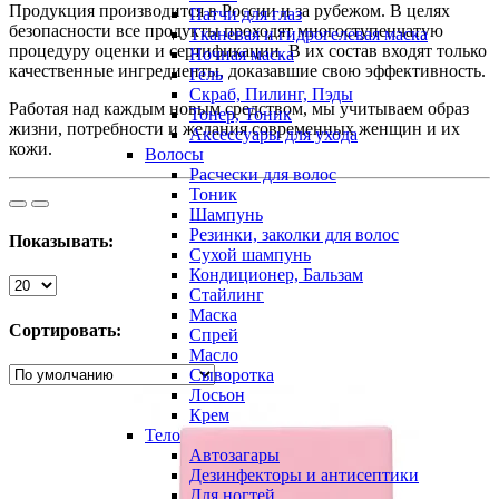
Продукция производится в России и за рубежом. В целях
Патчи для глаз
безопасности все продукты проходят многоступенчатую
Тканевая и гидрогелевая маска
процедуру оценки и сертификации. В их состав входят только
Ночная маска
качественные ингредиенты, доказавшие свою эффективность.
Гель
Скраб, Пилинг, Пэды
Работая над каждым новым средством, мы учитываем образ
Тонер, Тоник
жизни, потребности и желания современных женщин и их
Аксессуары для ухода
кожи.
Волосы
Расчески для волос
Тоник
Шампунь
Резинки, заколки для волос
Показывать:
Сухой шампунь
Кондиционер, Бальзам
Стайлинг
Маска
Сортировать:
Спрей
Масло
Сыворотка
Лосьон
Крем
Тело
Автозагары
Дезинфекторы и антисептики
Для ногтей