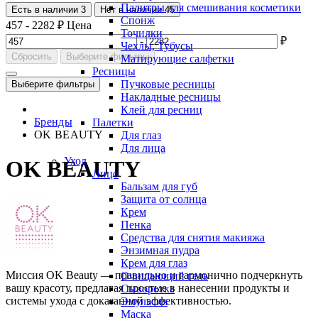
Палитры для смешивания косметики
Есть в наличии
3
Нет в наличии
45
Спонж
457
-
2282
₽
Цена
Точилки
-
₽
Чехлы, Тубусы
Сбросить
Выберите фильтры
Матирующие салфетки
Ресницы
Пучковые ресницы
Выберите фильтры
Накладные ресницы
Клей для ресниц
Бренды
Палетки
OK BEAUTY
Для глаз
Для лица
Уход
OK BEAUTY
Лицо
Бальзам для губ
Защита от солнца
Крем
Пенка
Средства для снятия макияжа
Энзимная пудра
Крем для глаз
Миссия OK Beauty — правильно и гармонично подчеркнуть
Очищающий гель
вашу красоту, предлагая простые в нанесении продукты и
Сыворотка
системы ухода с доказанной эффективностью.
Эмульсия
Маска