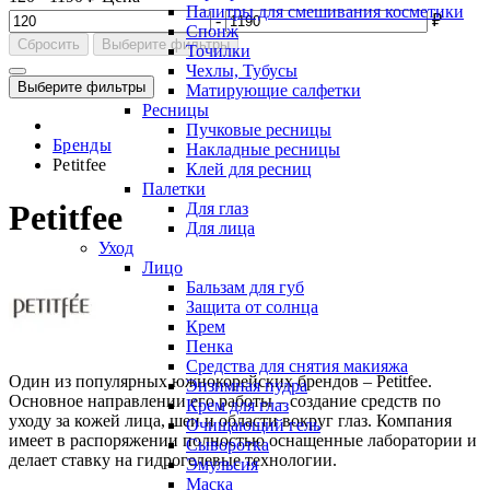
Палитры для смешивания косметики
-
₽
Спонж
Сбросить
Выберите фильтры
Точилки
Чехлы, Тубусы
Выберите фильтры
Матирующие салфетки
Ресницы
Пучковые ресницы
Бренды
Накладные ресницы
Petitfee
Клей для ресниц
Палетки
Petitfee
Для глаз
Для лица
Уход
Лицо
Бальзам для губ
Защита от солнца
Крем
Пенка
Средства для снятия макияжа
Один из популярных южнокорейских брендов – Petitfee.
Энзимная пудра
Основное направлении его работы – создание средств по
Крем для глаз
уходу за кожей лица, шеи и области вокруг глаз. Компания
Очищающий гель
имеет в распоряжении полностью оснащенные лаборатории и
Сыворотка
делает ставку на гидрогелевые технологии.
Эмульсия
Маска