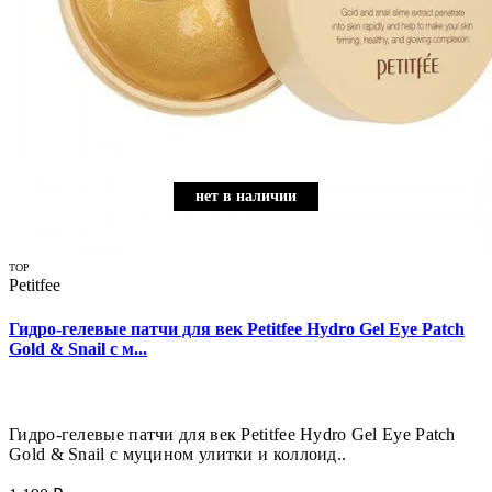
нет в наличии
нет в наличии
нет в наличии
нет в наличии
нет в наличии
нет в наличии
нет в наличии
нет в наличии
нет в наличии
нет в наличии
TOP
Petitfee
Гидро-гелевые патчи для век Petitfee Hydro Gel Eye Patch
Gold & Snail с м...
Гидро-гелевые патчи для век Petitfee Hydro Gel Eye Patch
Gold & Snail с муцином улитки и коллоид..