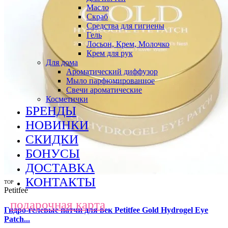
Масло
Скраб
Средства для гигиены
Гель
Лосьон, Крем, Молочко
Крем для рук
Для дома
Ароматический диффузор
Мыло парфюмированное
Свечи ароматические
Косметички
БРЕНДЫ
НОВИНКИ
СКИДКИ
БОНУСЫ
ДОСТАВКА
КОНТАКТЫ
TOP
Petitfee
подарочная карта
Гидро-гелевые патчи для век Petitfee Gold Hydrogel Eye
Patch...