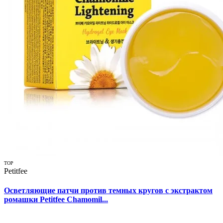
TOP
Petitfee
Осветляющие патчи против темных кругов с экстрактом
ромашки Petitfee Chamomil...