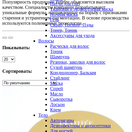
Популярность продукции Petitfee объясняется высоким
Патчи для глаз
качеством. Специалисты компании разрабатывают
Тканевая и гидрогелевая маска
уникальные формулы, направленные на борьбу с признаками
Ночная маска
старения и устранением пигментации. В основе производства
Гель
используются полимерные технологии.
Скраб, Пилинг, Пэды
Тонер, Тоник
Аксессуары для ухода
Волосы
Расчески для волос
Показывать:
Тоник
Шампунь
Резинки, заколки для волос
Сухой шампунь
Сортировать:
Кондиционер, Бальзам
Стайлинг
Маска
Спрей
Масло
Сыворотка
Лосьон
Крем
Тело
Автозагары
Дезинфекторы и антисептики
Для ногтей