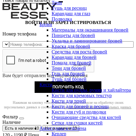
Тени
Тушь для ресниц
Карандаш для глаз
Подводка
ВОЙТИ ИЛИ ЗАРЕГИСТРИРОВАТЬСЯ
Брови
Материалы для окрашивания бровей
Номер телефона
Пинцеты для бровей
Укладка и ламинирование бровей
Краска для бровей
Средства для роста бровей
Карандаш для бровей
Помада для бровей
Тени для бровей
Гель для бровей
Вам будет отправлен код подтверждения
Тушь для бровей
Кисти
ПОЛУЧИТЬ КОД
Кисти для пудры, румян и хайлайтера
Кисти для кремовых текстур
Кисти для теней
Нажимая на кнопку «Получить код», я даю согласие на обработку своих
Кисти для бровей и ресниц
персональных данных в соответствии с
политикой обработки персональных данных
.
Кисти для губ и подводки
Фильтр
Очищающие средства для кистей
Наличие
Сетки для сушки кистей
Аксессуары и гигиена
Есть в наличии
10
Нет в наличии
10
Керлер
120
-
1190
₽
Цена