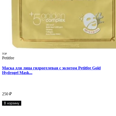
TOP
Petitfee
Маска для лица гидрогелевая с золотом Petitfee Gold
Hydrogel Mask...
250 ₽
В корзину