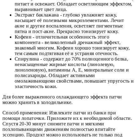
питает и освежает. Обладает осветляющим эффектом,
выравнивает цвет лица.
Экстракт баклажана - глубоко увлажняет кожу,
насыщает её полезными микроэлементами. Лечит
акне и другие воспаления, осветляет пигментные
пятна и пост-акне. Прекрасно тонизирует кожу.
Кофеин - отличительная особенность этого
компонента - великолепный дренажный эффект,
знакомый многим. Кофеин хорошо тонизирует кожу,
тем самым подтягивая её и устраняя отечность.
Спирулина - содержит до 70% полноценного белка,
ненасыщенные жирные кислоты (линолевую,
линоленовую), витамины А, Е, минеральные соли и
полисахариды. Обладает активными
омолаживающими свойствами, повышает упругость и
эластичность кожи.
Для более выраженного охлаждающего эффекта патчи
можно хранить в холодильнике.
Способ применения: Извлеките патчи из банки при
помощи лопаточки. Приложите их к необходимой области.
Спустя 20-30 минут снимите патчи и мягкими
похлопывающими движениям полностью впитайте
эссенцию. Продукт можно использовать не только под