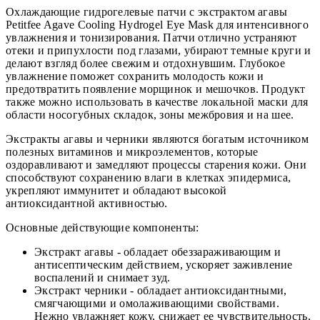
Охлаждающие гидрогелевые патчи с экстрактом агавы
Petitfee Agave Cooling Hydrogel Eye Mask для интенсивного
увлажнения и тонизирования. Патчи отлично устраняют
отеки и припухлости под глазами, убирают темные круги и
делают взгляд более свежим и отдохнувшим. Глубокое
увлажнение поможет сохранить молодость кожи и
предотвратить появление морщинок и мешочков. Продукт
также можно использовать в качестве локальной маски для
области носогубных складок, зоны межбровия и на шее.
Экстракты агавы и черники являются богатым источником
полезных витаминов и микроэлементов, которые
оздоравливают и замедляют процессы старения кожи. Они
способствуют сохранению влаги в клетках эпидермиса,
укрепляют иммунитет и обладают высокой
антиоксидантной активностью.
Основные действующие компоненты:
Экстракт агавы - обладает обеззараживающим и
антисептическим действием, ускоряет заживление
воспалений и снимает зуд.
Экстракт черники - обладает антиоксидантными,
смягчающими и омолаживающими свойствами.
Нежно увлажняет кожу, снижает ее чувствительность,