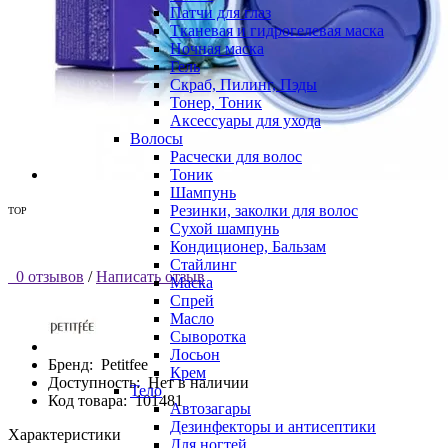
Патчи для глаз
Тканевая и гидрогелевая маска
Ночная маска
Гель
Скраб, Пилинг, Пэды
Тонер, Тоник
Аксессуары для ухода
Волосы
Расчески для волос
Тоник
Шампунь
Резинки, заколки для волос
TOP
Сухой шампунь
Кондиционер, Бальзам
Стайлинг
0 отзывов
/
Написать отзыв
Маска
Спрей
Масло
Сыворотка
Лосьон
Бренд:
Petitfee
Крем
Доступность:
Нет в наличии
Тело
Код товара:
101481
Автозагары
Дезинфекторы и антисептики
Характеристики
Для ногтей