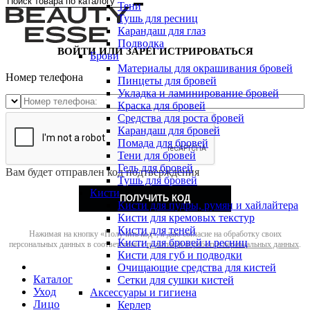
Тени
Тушь для ресниц
Карандаш для глаз
Подводка
ВОЙТИ ИЛИ ЗАРЕГИСТРИРОВАТЬСЯ
Брови
Материалы для окрашивания бровей
Номер телефона
Пинцеты для бровей
Укладка и ламинирование бровей
Краска для бровей
Средства для роста бровей
Карандаш для бровей
Помада для бровей
Тени для бровей
Гель для бровей
Вам будет отправлен код подтверждения
Тушь для бровей
Кисти
ПОЛУЧИТЬ КОД
Кисти для пудры, румян и хайлайтера
Кисти для кремовых текстур
Кисти для теней
Нажимая на кнопку «Получить код», я даю согласие на обработку своих
Кисти для бровей и ресниц
персональных данных в соответствии с
политикой обработки персональных данных
.
Кисти для губ и подводки
Очищающие средства для кистей
Каталог
Сетки для сушки кистей
Уход
Аксессуары и гигиена
Лицо
Керлер