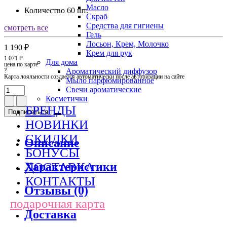
Масло
Количество
60 шт.
Скраб
Средства для гигиены
смотреть все
Гель
Лосьон, Крем, Молочко
1 190 ₽
Крем для рук
1 071 ₽
Для дома
цена по карте
?
Ароматический диффузор
Карта лояльности создается автоматически после авторизации на сайте
Мыло парфюмированное
Свечи ароматические
Косметички
БРЕНДЫ
Подписаться
НОВИНКИ
СКИДКИ
Описание
БОНУСЫ
Характеристики
ДОСТАВКА
КОНТАКТЫ
Отзывы (0)
подарочная карта
Доставка