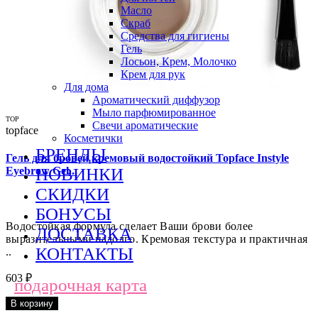
Масло
Скраб
Средства для гигиены
Гель
Лосьон, Крем, Молочко
Крем для рук
Для дома
Ароматический диффузор
Мыло парфюмированное
TOP
Свечи ароматические
topface
Косметички
БРЕНДЫ
Гель для бровей кремовый водостойкий Topface Instyle
НОВИНКИ
Eyebrow Gel...
СКИДКИ
БОНУСЫ
Водостойкая формула сделает Ваши брови более
ДОСТАВКА
выразительными надолго. Кремовая текстура и практичная
КОНТАКТЫ
..
603 ₽
подарочная карта
В корзину