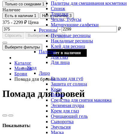
Палитры для смешивания косметики
Только со cкидками
1
Спонж
Наличие
Точилки
Есть в наличии
1
Нет в наличии
3
Чехлы, Тубусы
375
-
2299
₽
Цена
Матирующие салфетки
-
₽
Ресницы
Пучковые ресницы
Сбросить
Выберите фильтры
Накладные ресницы
Клей для ресниц
Выберите фильтры
Палетки
нет в наличии
нет в наличии
нет в наличии
Для глаз
Для лица
Каталог
Уход
Макияж
Лицо
Брови
Бальзам для губ
Помада для бровей
Защита от солнца
Крем
Помада для бровей
Пенка
Средства для снятия макияжа
Энзимная пудра
Крем для глаз
Очищающий гель
Сыворотка
Показывать:
Эмульсия
Маска