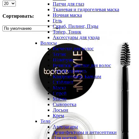
Патчи для глаз
Тканевая и гидрогелевая маска
Ночная маска
Сортировать:
Гель
Скраб, Пилинг, Пэды
Тонер, Тоник
Аксессуары для ухода
Волосы
Расчески для волос
Тоник
Шампунь
Резинки, заколки для волос
Сухой шампунь
Кондиционер, Бальзам
Стайлинг
Маска
Спрей
Масло
Сыворотка
Лосьон
Крем
Тело
Автозагары
Дезинфекторы и антисептики
Для ногтей