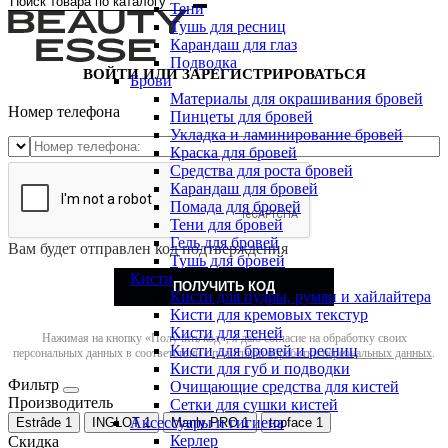
Тени
Тушь для ресниц
Карандаш для глаз
Подводка
ВОЙТИ ИЛИ ЗАРЕГИСТРИРОВАТЬСЯ
Брови
Материалы для окрашивания бровей
Номер телефона
Пинцеты для бровей
Укладка и ламинирование бровей
Краска для бровей
Средства для роста бровей
Карандаш для бровей
Помада для бровей
Тени для бровей
Гель для бровей
Вам будет отправлен код подтверждения
Тушь для бровей
Кисти
ПОЛУЧИТЬ КОД
Кисти для пудры, румян и хайлайтера
Кисти для кремовых текстур
Кисти для теней
Нажимая на кнопку «Получить код», я даю согласие на обработку своих
Кисти для бровей и ресниц
персональных данных в соответствии с
политикой обработки персональных данных
.
Кисти для губ и подводки
Фильтр
Очищающие средства для кистей
Производитель
Сетки для сушки кистей
Аксессуары и гигиена
Estrâde
1
INGLOT
1
Manly PRO
1
topface
1
Керлер
Скидка