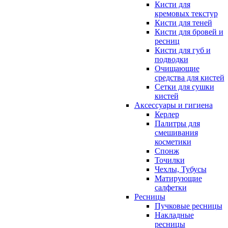
Кисти для
кремовых текстур
Кисти для теней
Кисти для бровей и
ресниц
Кисти для губ и
подводки
Очищающие
средства для кистей
Сетки для сушки
кистей
Аксессуары и гигиена
Керлер
Палитры для
смешивания
косметики
Спонж
Точилки
Чехлы, Тубусы
Матирующие
салфетки
Ресницы
Пучковые ресницы
Накладные
ресницы