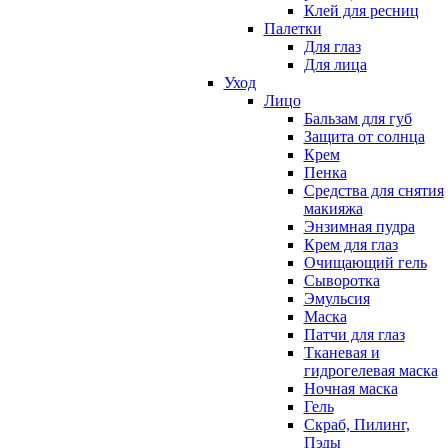
Клей для ресниц
Палетки
Для глаз
Для лица
Уход
Лицо
Бальзам для губ
Защита от солнца
Крем
Пенка
Средства для снятия
макияжа
Энзимная пудра
Крем для глаз
Очищающий гель
Сыворотка
Эмульсия
Маска
Патчи для глаз
Тканевая и
гидрогелевая маска
Ночная маска
Гель
Скраб, Пилинг,
Пэды