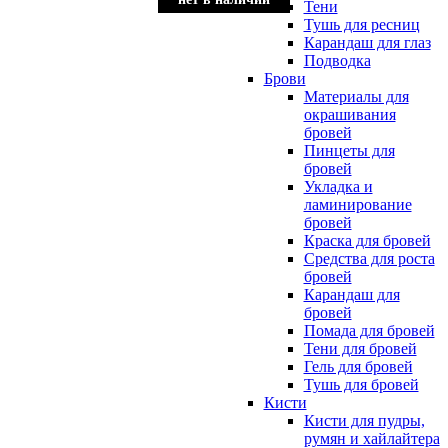
Тени
Тушь для ресниц
Карандаш для глаз
Подводка
Брови
Материалы для
окрашивания
бровей
Пинцеты для
бровей
Укладка и
ламинирование
бровей
Краска для бровей
Средства для роста
бровей
Карандаш для
бровей
Помада для бровей
Тени для бровей
Гель для бровей
Тушь для бровей
Кисти
Кисти для пудры,
румян и хайлайтера