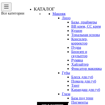
КАТАЛОГ
Все категории
Макияж
Лицо
Базы, праймеры
BB крем, CC крем
Кушон
Тональная основа
Консилер,
корректор
Пудра
Бронзер и
скульптор
Румяна
Хайлайтер
Фиксатор макияжа
Губы
Блеск для губ
Помада для губ
Тинт
Карандаш для губ
Глаза
База под тени
Пигменты
нет в наличии
нет в наличии
нет в наличии
нет в наличии
нет в наличии
нет в наличии
нет в наличии
нет в наличии
нет в наличии
нет в наличии
нет в наличии
нет в наличии
нет в наличии
нет в наличии
нет в наличии