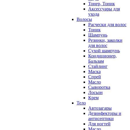
Тонер, Тоник
Аксессуары для
ухода
Волосы
Расчески для волос
Тоник
Шампунь
Резинки, заколки
для волос
Сухой шампунь
Кондиционер,
Бальзам
Стайлинг
Маска
Спрей
Масло
Сыворотка
Лосьон
Крем
Тело
Автозагары
Дезинфекторы и
антисептики
Для ногтей
Масло