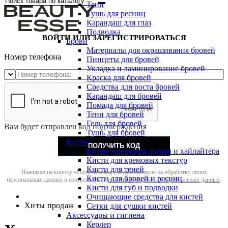
Тени
Тушь для ресниц
Карандаш для глаз
Подводка
ВОЙТИ ИЛИ ЗАРЕГИСТРИРОВАТЬСЯ
Брови
Материалы для окрашивания бровей
Номер телефона
Пинцеты для бровей
Укладка и ламинирование бровей
Краска для бровей
Средства для роста бровей
Карандаш для бровей
Помада для бровей
Тени для бровей
Гель для бровей
Вам будет отправлен код подтверждения
Тушь для бровей
Кисти
ПОЛУЧИТЬ КОД
Кисти для пудры, румян и хайлайтера
Кисти для кремовых текстур
Кисти для теней
Нажимая на кнопку «Получить код», я даю согласие на обработку своих
Кисти для бровей и ресниц
персональных данных в соответствии с
политикой обработки персональных данных
.
Кисти для губ и подводки
Очищающие средства для кистей
Хиты продаж
Сетки для сушки кистей
Аксессуары и гигиена
Керлер