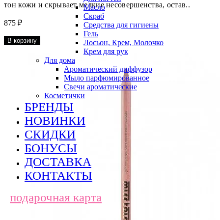
тон кожи и скрывает мелкие несовершенства, остав..
Масло
Скраб
875 ₽
Средства для гигиены
Гель
В корзину
Лосьон, Крем, Молочко
Крем для рук
Для дома
Ароматический диффузор
Мыло парфюмированное
Свечи ароматические
Косметички
БРЕНДЫ
НОВИНКИ
СКИДКИ
БОНУСЫ
ДОСТАВКА
КОНТАКТЫ
подарочная карта