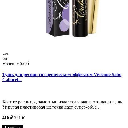
-20%
TOP
Vivienne Sabó
Тушь для ресниц со сценическим эффектом Vivienne Sabo
Cabaret...
Хотите ресницы, заметные издалека значит, это ваша тушь.
Упругая пластиковая щеточка дает супер-объе..
416 ₽
521 ₽
В корзину