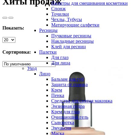
Хиты продаж
Палитры для смешивания косметики
Спонж
Точилки
Чехлы, Тубусы
Матирующие салфетки
Показать:
Ресницы
Пучковые ресницы
Накладные ресницы
Клей для ресниц
Сортировка:
Палетки
Для глаз
Для лица
Уход
Лицо
Бальзам для губ
Защита от солнца
Крем
Пенка
Средства для снятия макияжа
Энзимная пудра
Крем для глаз
Очищающий гель
Сыворотка
Эмульсия
Маска