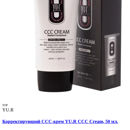
TOP
YU.R
Корректирующий ССС-крем YU.R CCC Cream, 50 мл.