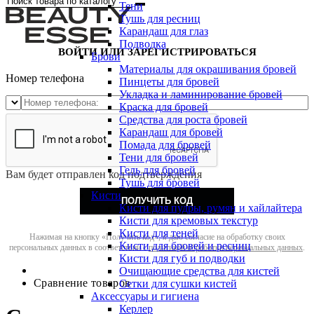
Тени
Тушь для ресниц
Карандаш для глаз
Подводка
ВОЙТИ ИЛИ ЗАРЕГИСТРИРОВАТЬСЯ
Брови
Материалы для окрашивания бровей
Номер телефона
Пинцеты для бровей
Укладка и ламинирование бровей
Краска для бровей
Средства для роста бровей
Карандаш для бровей
Помада для бровей
Тени для бровей
Гель для бровей
Вам будет отправлен код подтверждения
Тушь для бровей
Кисти
ПОЛУЧИТЬ КОД
Кисти для пудры, румян и хайлайтера
Кисти для кремовых текстур
Кисти для теней
Нажимая на кнопку «Получить код», я даю согласие на обработку своих
Кисти для бровей и ресниц
персональных данных в соответствии с
политикой обработки персональных данных
.
Кисти для губ и подводки
Очищающие средства для кистей
Сравнение товаров
Сетки для сушки кистей
Аксессуары и гигиена
Керлер