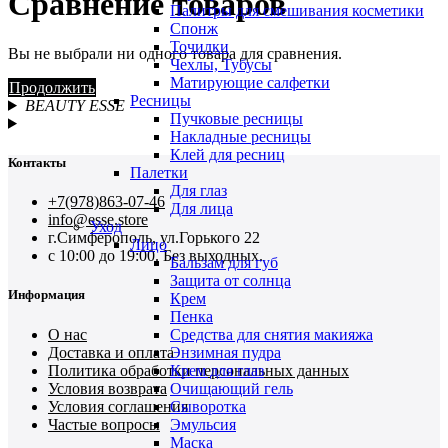
Сравнение товаров
Палитры для смешивания косметики
Спонж
Точилки
Вы не выбрали ни одного товара для сравнения.
Чехлы, Тубусы
Матирующие салфетки
Продолжить
Ресницы
BEAUTY ESSE
Пучковые ресницы
Накладные ресницы
Клей для ресниц
Контакты
Палетки
Для глаз
+7(978)863-07-46
Для лица
info@esse.store
Уход
г.Симферополь, ул.Горького 22
Лицо
с 10:00 до 19:00. Без выходных.
Бальзам для губ
Защита от солнца
Информация
Крем
Пенка
О нас
Средства для снятия макияжа
Доставка и оплата
Энзимная пудра
Политика обработки персональных данных
Крем для глаз
Условия возврата
Очищающий гель
Условия соглашения
Сыворотка
Частые вопросы
Эмульсия
Маска