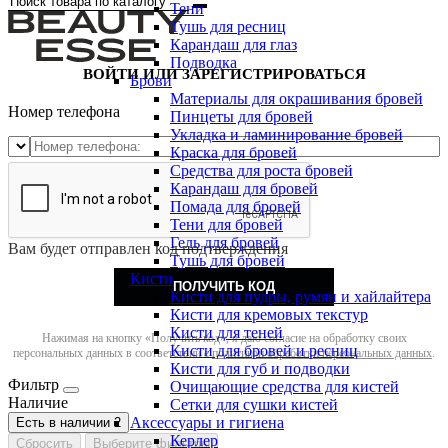
Тени
Тушь для ресниц
Карандаш для глаз
Подводка
ВОЙТИ ИЛИ ЗАРЕГИСТРИРОВАТЬСЯ
Брови
Материалы для окрашивания бровей
Номер телефона
Пинцеты для бровей
Укладка и ламинирование бровей
Краска для бровей
Средства для роста бровей
Карандаш для бровей
Помада для бровей
Тени для бровей
Гель для бровей
Вам будет отправлен код подтверждения
Тушь для бровей
Кисти
ПОЛУЧИТЬ КОД
Кисти для пудры, румян и хайлайтера
Кисти для кремовых текстур
Кисти для теней
Нажимая на кнопку «Получить код», я даю согласие на обработку своих
Кисти для бровей и ресниц
персональных данных в соответствии с
политикой обработки персональных данных
.
Кисти для губ и подводки
Фильтр
Очищающие средства для кистей
Наличие
Сетки для сушки кистей
Аксессуары и гигиена
Есть в наличии
2
Керлер
Сбросить
Выберите фильтры