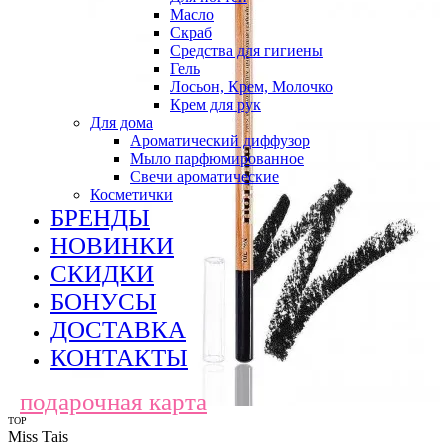
Масло
Скраб
Средства для гигиены
Гель
Лосьон, Крем, Молочко
Крем для рук
Для дома
Ароматический диффузор
Мыло парфюмированное
Свечи ароматические
Косметички
БРЕНДЫ
НОВИНКИ
СКИДКИ
БОНУСЫ
ДОСТАВКА
КОНТАКТЫ
подарочная карта
TOP
Miss Tais