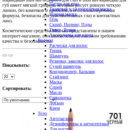
Патчи для глаз
губ имеет мягкий грифель, который рисует ровную четкую
Тканевая и гидрогелевая маска
линию, без комочков и пробелов, а его гипоаллергенная
Ночная маска
формула, безопасна для чувствительных глаз и контактных
Гель
линз.
Скраб, Пилинг, Пэды
Тонер, Тоник
Косметические средства Miss tais представлены в нашем
Аксессуары для ухода
интернет-магазине, они соответствуют высоким требованиям
Волосы
качества и безопасности.
Расчески для волос
Тоник
Шампунь
Резинки, заколки для волос
Показывать:
Сухой шампунь
Кондиционер, Бальзам
Стайлинг
Маска
Спрей
Сортировать:
Масло
Сыворотка
Лосьон
Крем
Тело
Автозагары
Дезинфекторы и антисептики
Для ногтей