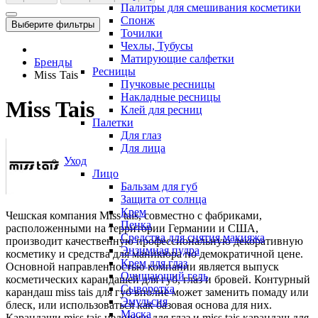
Палитры для смешивания косметики
Спонж
Выберите фильтры
Точилки
Чехлы, Тубусы
Матирующие салфетки
Бренды
Ресницы
Miss Tais
Пучковые ресницы
Накладные ресницы
Miss Tais
Клей для ресниц
Палетки
Для глаз
Для лица
Уход
Лицо
Бальзам для губ
Защита от солнца
Крем
Чешская компания Miss tais, совместно с фабриками,
Пенка
расположенными на территории Германии и США,
Средства для снятия макияжа
производит качественную профессиональную декоративную
Энзимная пудра
косметику и средства для маникюра по демократичной цене.
Крем для глаз
Основной направленностью компании является выпуск
Очищающий гель
косметических карандашей для губ, глаз и бровей. Контурный
Сыворотка
карандаш miss tais для губ вполне может заменить помаду или
Эмульсия
блеск, или использоваться как базовая основа для них.
Маска
Карандаши miss tais недорого для глаз и miss tais карандаш для