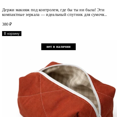
Держи макияж под контролем, где бы ты ни была! Эти
компактные зеркала — идеальный спутник для сумочк..
380 ₽
В корзину
нет в наличии
нет в наличии
нет в наличии
нет в наличии
нет в наличии
нет в наличии
нет в наличии
нет в наличии
нет в наличии