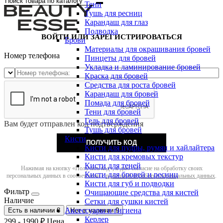
Тени
Тушь для ресниц
Карандаш для глаз
Подводка
ВОЙТИ ИЛИ ЗАРЕГИСТРИРОВАТЬСЯ
Брови
Материалы для окрашивания бровей
Номер телефона
Пинцеты для бровей
Укладка и ламинирование бровей
Краска для бровей
Средства для роста бровей
Карандаш для бровей
Помада для бровей
Тени для бровей
Гель для бровей
Вам будет отправлен код подтверждения
Тушь для бровей
Кисти
ПОЛУЧИТЬ КОД
Кисти для пудры, румян и хайлайтера
Кисти для кремовых текстур
Кисти для теней
Нажимая на кнопку «Получить код», я даю согласие на обработку своих
Кисти для бровей и ресниц
персональных данных в соответствии с
политикой обработки персональных данных
.
Кисти для губ и подводки
Фильтр
Очищающие средства для кистей
Наличие
Сетки для сушки кистей
Аксессуары и гигиена
Есть в наличии
8
Нет в наличии
9
Керлер
299
-
1990
₽
Цена