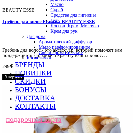
Масло
Скраб
BEAUTY ESSE
Средства для гигиены
Гель
Гребень для волос France x BEAUTY ESSE
Лосьон, Крем, Молочко
Крем для рук
Для дома
Ароматический диффузор
Мыло парфюмированное
Гребень для волос - это аксессуар, который поможет вам
Свечи ароматические
поддерживать здоровье и красоту ваших волос. ..
Косметички
БРЕНДЫ
299 ₽
НОВИНКИ
В корзину
СКИДКИ
БОНУСЫ
ДОСТАВКА
КОНТАКТЫ
подарочная карта