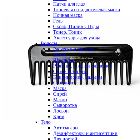
Патчи для глаз
Тканевая и гидрогелевая маска
Ночная маска
Гель
Скраб, Пилинг, Пэды
Тонер, Тоник
Аксессуары для ухода
Волосы
Расчески для волос
Тоник
Шампунь
Резинки, заколки для волос
Сухой шампунь
Кондиционер, Бальзам
Стайлинг
Маска
Спрей
Масло
Сыворотка
Лосьон
Крем
Тело
Автозагары
Дезинфекторы и антисептики
Для ногтей