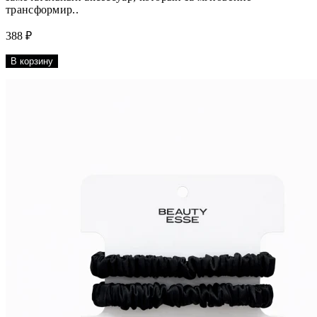
трансформир..
388 ₽
В корзину