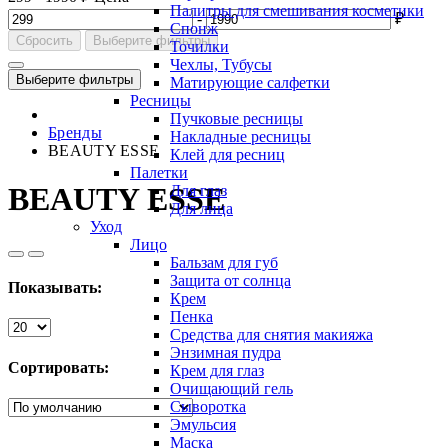
Палитры для смешивания косметики
-
₽
Спонж
Сбросить
Выберите фильтры
Точилки
Чехлы, Тубусы
Выберите фильтры
Матирующие салфетки
Ресницы
Пучковые ресницы
Бренды
Накладные ресницы
BEAUTY ESSE
Клей для ресниц
Палетки
BEAUTY ESSE
Для глаз
Для лица
Уход
Лицо
Бальзам для губ
Защита от солнца
Показывать:
Крем
Пенка
Средства для снятия макияжа
Энзимная пудра
Сортировать:
Крем для глаз
Очищающий гель
Сыворотка
Эмульсия
Маска