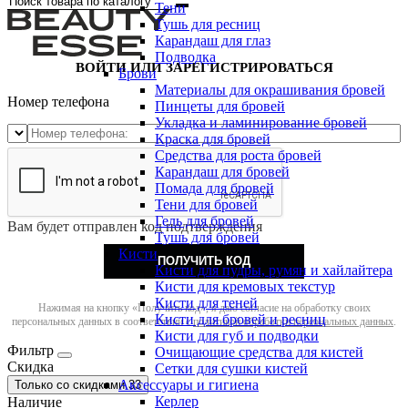
Тени
Тушь для ресниц
Карандаш для глаз
Подводка
ВОЙТИ ИЛИ ЗАРЕГИСТРИРОВАТЬСЯ
Брови
Материалы для окрашивания бровей
Номер телефона
Пинцеты для бровей
Укладка и ламинирование бровей
Краска для бровей
Средства для роста бровей
Карандаш для бровей
Помада для бровей
Тени для бровей
Гель для бровей
Вам будет отправлен код подтверждения
Тушь для бровей
Кисти
ПОЛУЧИТЬ КОД
Кисти для пудры, румян и хайлайтера
Кисти для кремовых текстур
Кисти для теней
Нажимая на кнопку «Получить код», я даю согласие на обработку своих
Кисти для бровей и ресниц
персональных данных в соответствии с
политикой обработки персональных данных
.
Кисти для губ и подводки
Фильтр
Очищающие средства для кистей
Скидка
Сетки для сушки кистей
Аксессуары и гигиена
Только со cкидками
33
Керлер
Наличие