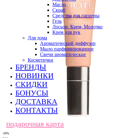
Масло
Скраб
Средства для гигиены
Гель
Лосьон, Крем, Молочко
Крем для рук
Для дома
Ароматический диффузор
Мыло парфюмированное
Свечи ароматические
Косметички
БРЕНДЫ
НОВИНКИ
СКИДКИ
БОНУСЫ
ДОСТАВКА
КОНТАКТЫ
подарочная карта
-50%