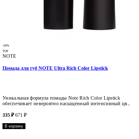
-50%
TOP
NOTE
Помада для губ NOTE Ultra Rich Color Lipstick
Уникальная формула помады Note Rich Color Lipstick
обеспечивает невероятно насыщенный интенсивный цв..
335 ₽
671 ₽
В корзину