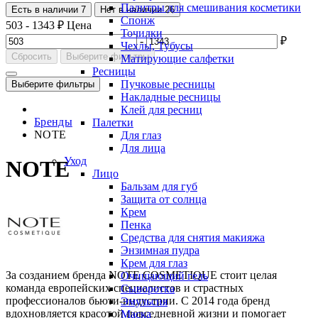
Палитры для смешивания косметики
Есть в наличии
7
Нет в наличии
26
Спонж
503
-
1343
₽
Цена
Точилки
-
₽
Чехлы, Тубусы
Сбросить
Выберите фильтры
Матирующие салфетки
Ресницы
Пучковые ресницы
Выберите фильтры
Накладные ресницы
Клей для ресниц
Бренды
Палетки
NOTE
Для глаз
Для лица
Уход
NOTE
Лицо
Бальзам для губ
Защита от солнца
Крем
Пенка
Средства для снятия макияжа
Энзимная пудра
Крем для глаз
За созданием бренда NOTE COSMETIQUE стоит целая
Очищающий гель
команда европейских специалистов и страстных
Сыворотка
профессионалов бьюти-индустрии. С 2014 года бренд
Эмульсия
вдохновляется красотой повседневной жизни и помогает
Маска