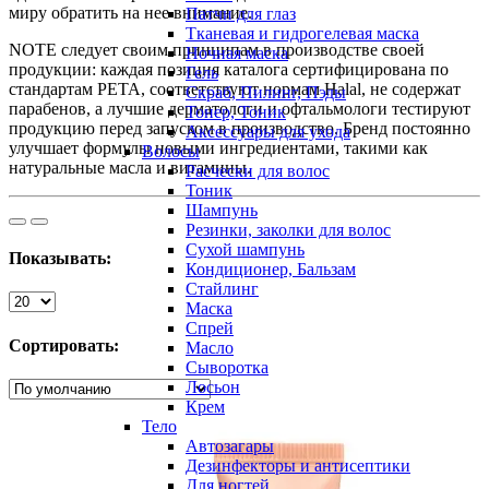
миру обратить на нее внимание.
Патчи для глаз
Тканевая и гидрогелевая маска
NOTE следует своим принципам в производстве своей
Ночная маска
продукции: каждая позиция каталога сертифицирована по
Гель
стандартам PETA, соответствуют нормам Halal, не содержат
Скраб, Пилинг, Пэды
парабенов, а лучшие дерматологи и офтальмологи тестируют
Тонер, Тоник
продукцию перед запуском в производство. Бренд постоянно
Аксессуары для ухода
улучшает формулы новыми ингредиентами, такими как
Волосы
натуральные масла и витамины.
Расчески для волос
Тоник
Шампунь
Резинки, заколки для волос
Сухой шампунь
Показывать:
Кондиционер, Бальзам
Стайлинг
Маска
Спрей
Сортировать:
Масло
Сыворотка
Лосьон
Крем
Тело
Автозагары
Дезинфекторы и антисептики
Для ногтей