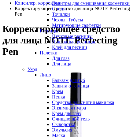
Консилер, корректор
Палитры для смешивания косметики
Корректирующее средство для лица NOTE Perfecting
Спонж
Pen
Точилки
Чехлы, Тубусы
Матирующие салфетки
Корректирующее средство
Ресницы
Пучковые ресницы
для лица NOTE Perfecting
Накладные ресницы
Клей для ресниц
Pen
Палетки
Для глаз
Для лица
Уход
Лицо
Бальзам для губ
Защита от солнца
Крем
Пенка
Средства для снятия макияжа
Энзимная пудра
Крем для глаз
Очищающий гель
Сыворотка
Эмульсия
Маска