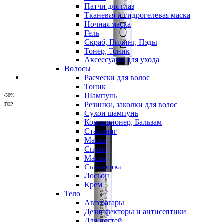
Патчи для глаз
Тканевая и гидрогелевая маска
Ночная маска
Гель
Скраб, Пилинг, Пэды
Тонер, Тоник
Аксессуары для ухода
Волосы
Расчески для волос
Тоник
Шампунь
-50%
Резинки, заколки для волос
TOP
Сухой шампунь
Кондиционер, Бальзам
Стайлинг
Маска
Спрей
Масло
Сыворотка
Лосьон
Крем
Тело
Автозагары
Дезинфекторы и антисептики
Для ногтей