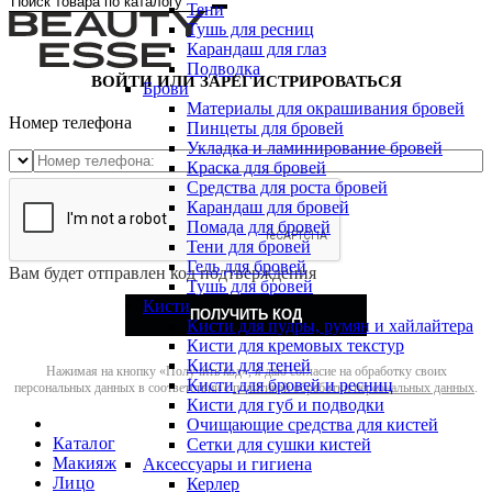
Тени
Тушь для ресниц
Карандаш для глаз
Подводка
ВОЙТИ ИЛИ ЗАРЕГИСТРИРОВАТЬСЯ
Брови
Материалы для окрашивания бровей
Номер телефона
Пинцеты для бровей
Укладка и ламинирование бровей
Краска для бровей
Средства для роста бровей
Карандаш для бровей
Помада для бровей
Тени для бровей
Гель для бровей
Вам будет отправлен код подтверждения
Тушь для бровей
Кисти
ПОЛУЧИТЬ КОД
Кисти для пудры, румян и хайлайтера
Кисти для кремовых текстур
Кисти для теней
Нажимая на кнопку «Получить код», я даю согласие на обработку своих
Кисти для бровей и ресниц
персональных данных в соответствии с
политикой обработки персональных данных
.
Кисти для губ и подводки
Очищающие средства для кистей
Каталог
Сетки для сушки кистей
Макияж
Аксессуары и гигиена
Лицо
Керлер