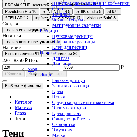
Палитры для смешивания косметики
PROMAKEUP laboratory
2
Revolution Makeup
32
Спонж
Revolution Pro
10
SEVENTEEN
5
SHIK studio
5
SHU
1
Точилки
STELLARY
2
topface
3
VISEART
17
Vivienne Sabó
3
Чехлы, Тубусы
Скидка
Матирующие салфетки
Только со cкидками
15
Ресницы
Новинка
Пучковые ресницы
Накладные ресницы
Только новые поступления
1
Клей для ресниц
Наличие
Палетки
Есть в наличии
41
Нет в наличии
80
Для глаз
220
-
8359
₽
Цена
Для лица
-
₽
Уход
Сбросить
Выберите фильтры
Лицо
Бальзам для губ
Защита от солнца
Выберите фильтры
Крем
Пенка
Каталог
Средства для снятия макияжа
Макияж
Энзимная пудра
Глаза
Крем для глаз
Тени
Очищающий гель
Сыворотка
Эмульсия
Тени
Маска