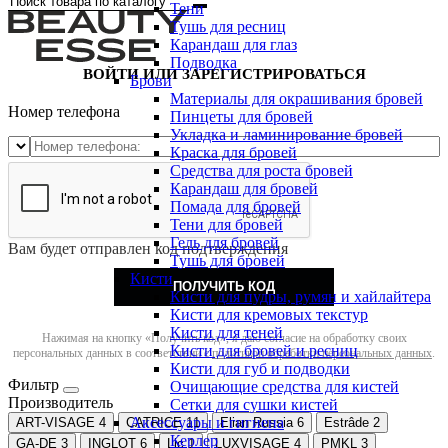
Тени
Тушь для ресниц
Карандаш для глаз
Подводка
ВОЙТИ ИЛИ ЗАРЕГИСТРИРОВАТЬСЯ
Брови
Материалы для окрашивания бровей
Номер телефона
Пинцеты для бровей
Укладка и ламинирование бровей
Краска для бровей
Средства для роста бровей
Карандаш для бровей
Помада для бровей
Тени для бровей
Гель для бровей
Вам будет отправлен код подтверждения
Тушь для бровей
Кисти
ПОЛУЧИТЬ КОД
Кисти для пудры, румян и хайлайтера
Кисти для кремовых текстур
Кисти для теней
Нажимая на кнопку «Получить код», я даю согласие на обработку своих
Кисти для бровей и ресниц
персональных данных в соответствии с
политикой обработки персональных данных
.
Кисти для губ и подводки
Фильтр
Очищающие средства для кистей
Производитель
Сетки для сушки кистей
Аксессуары и гигиена
ART-VISAGE
4
CATRICE
11
Elian Russia
6
Estrâde
2
Керлер
GA-DE
3
INGLOT
6
Lic
1
LUXVISAGE
4
PMKL
3