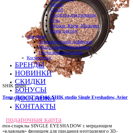
Масло
Скраб
Средства для гигиены
Гель
Лосьон, Крем, Молочко
Крем для рук
Для дома
Ароматический диффузор
Мыло парфюмированное
Свечи ароматические
Косметички
БРЕНДЫ
НОВИНКИ
СКИДКИ
SHIK studio
БОНУСЫ
ДОСТАВКА
Тени-спарклы для век SHIK studio Single Eyeshadow, Avior
КОНТАКТЫ
подарочная карта
ени-спарклы SINGLE EYESHADOW с мерцающим
«влажным» финишем для придания неотразимого 3D-