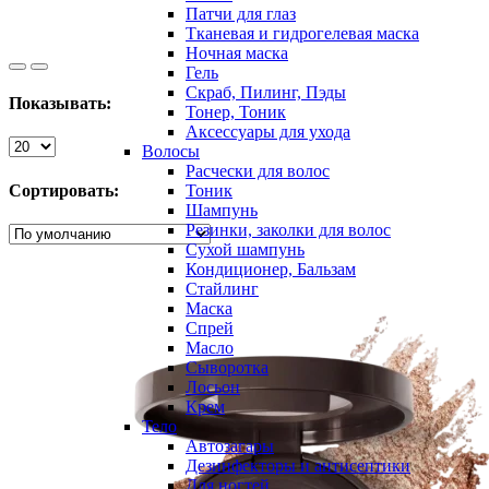
Патчи для глаз
Тканевая и гидрогелевая маска
Ночная маска
Гель
Скраб, Пилинг, Пэды
Показывать:
Тонер, Тоник
Аксессуары для ухода
Волосы
Расчески для волос
Сортировать:
Тоник
Шампунь
Резинки, заколки для волос
Сухой шампунь
Кондиционер, Бальзам
Стайлинг
Маска
Спрей
Масло
Сыворотка
Лосьон
Крем
Тело
Автозагары
Дезинфекторы и антисептики
Для ногтей