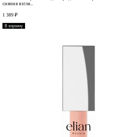
сияния взгля..
1 389 ₽
В корзину