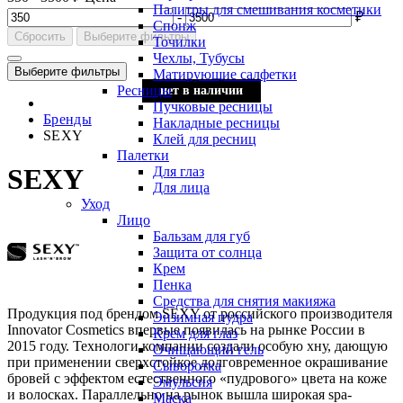
Палитры для смешивания косметики
-
₽
Спонж
Сбросить
Выберите фильтры
Точилки
Чехлы, Тубусы
Выберите фильтры
Матирующие салфетки
Ресницы
нет в наличии
нет в наличии
нет в наличии
Пучковые ресницы
Бренды
Накладные ресницы
SEXY
Клей для ресниц
Палетки
SEXY
Для глаз
Для лица
Уход
Лицо
Бальзам для губ
Защита от солнца
Крем
Пенка
Средства для снятия макияжа
Продукция под брендом SEXY от российского производителя
Энзимная пудра
Innovator Cosmetics впервые появилась на рынке России в
Крем для глаз
2015 году. Технологи компании создали особую хну, дающую
Очищающий гель
при применении сверхстойкое долговременное окрашивание
Сыворотка
бровей с эффектом естественного «пудрового» цвета на коже
Эмульсия
и волосках. Параллельно на рынок вышла широкая spa-
Маска