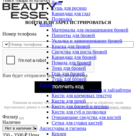
Тени
Тушь для ресниц
Карандаш для глаз
Подводка
ВОЙТИ ИЛИ ЗАРЕГИСТРИРОВАТЬСЯ
Брови
Материалы для окрашивания бровей
Номер телефона
Пинцеты для бровей
Укладка и ламинирование бровей
Краска для бровей
Средства для роста бровей
Карандаш для бровей
Помада для бровей
Тени для бровей
Гель для бровей
Вам будет отправлен код подтверждения
Тушь для бровей
Кисти
ПОЛУЧИТЬ КОД
Кисти для пудры, румян и хайлайтера
Кисти для кремовых текстур
Кисти для теней
Нажимая на кнопку «Получить код», я даю согласие на обработку своих
Кисти для бровей и ресниц
персональных данных в соответствии с
политикой обработки персональных данных
.
Кисти для губ и подводки
Фильтр
Очищающие средства для кистей
Наличие
Сетки для сушки кистей
Аксессуары и гигиена
Нет в наличии
3
Керлер
350
-
3500
₽
Цена