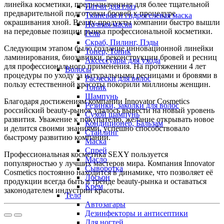
линейка косметики, предназначенная для более тщательной
Патчи для глаз
предварительной подготовки бровей к процедуре
Тканевая и гидрогелевая маска
окрашивания хной. Beauty-продукты компании быстро вышли
Ночная маска
на передовые позиции рынка профессиональной косметики.
Гель
Скраб, Пилинг, Пэды
Следующим этапом было создание инновационной линейки
Тонер, Тоник
ламинирования, биозавивки, реконструкции бровей и ресниц
Аксессуары для ухода
для профессионального применения. На протяжении 4 лет
Волосы
процедуры по уходу за натуральными ресницами и бровями в
Расчески для волос
пользу естественной красоты покорили миллионы женщин.
Тоник
Шампунь
Благодаря достижениям компании Innovator Cosmetics
Резинки, заколки для волос
российский beauty-рынок удалось вывести на новый уровень
Сухой шампунь
развития. Уважение к покупателю, желание открывать новое
Кондиционер, Бальзам
и делится своими знаниями, успешно способствовало
Стайлинг
быстрому развитию компании.
Маска
Спрей
Профессиональная косметика SEXY пользуется
Масло
популярностью у лучших мастеров мира. Компания Innovator
Сыворотка
Cosmetics постоянно находится в динамике, что позволяет её
Лосьон
продукции всегда быть в тренде beauty-рынка и оставаться
Крем
законодателем индустрии красоты.
Тело
Автозагары
Дезинфекторы и антисептики
Для ногтей