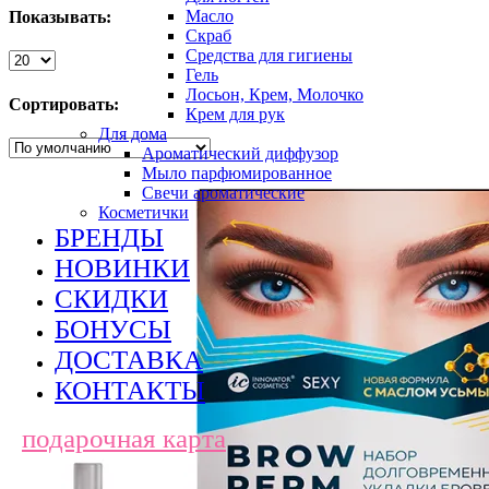
Масло
Показывать:
Скраб
Средства для гигиены
Гель
Лосьон, Крем, Молочко
Сортировать:
Крем для рук
Для дома
Ароматический диффузор
Мыло парфюмированное
Свечи ароматические
Косметички
БРЕНДЫ
НОВИНКИ
СКИДКИ
БОНУСЫ
ДОСТАВКА
КОНТАКТЫ
подарочная карта