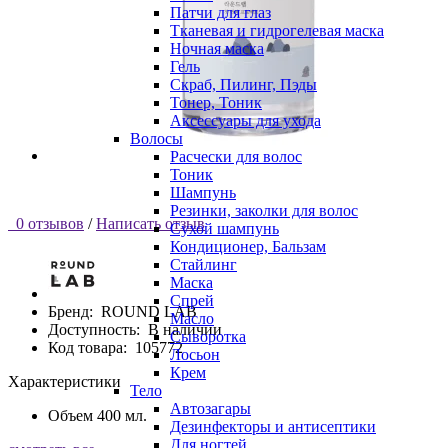
Патчи для глаз
Тканевая и гидрогелевая маска
Ночная маска
Гель
Скраб, Пилинг, Пэды
Тонер, Тоник
Аксессуары для ухода
Волосы
Расчески для волос
Тоник
Шампунь
Резинки, заколки для волос
0 отзывов
/
Написать отзыв
Сухой шампунь
Кондиционер, Бальзам
Стайлинг
Маска
Спрей
Бренд:
ROUND LAB
Масло
Доступность:
В наличии
Сыворотка
Код товара:
105772
Лосьон
Крем
Характеристики
Тело
Автозагары
Объем
400 мл.
Дезинфекторы и антисептики
Для ногтей