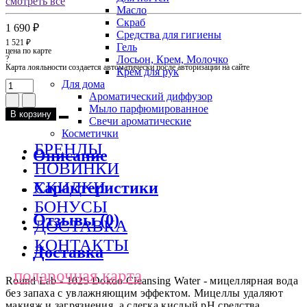
смотреть все
Масло
Скраб
1 690 ₽
Средства для гигиены
1 521 ₽
Гель
цена по карте
Лосьон, Крем, Молочко
?
Карта лояльности создается автоматически после авторизации на сайте
Крем для рук
Для дома
Ароматический диффузор
Мыло парфюмированное
В корзину
Свечи ароматические
Косметички
БРЕНДЫ
Описание
НОВИНКИ
СКИДКИ
Характеристики
БОНУСЫ
Отзывы (0)
ДОСТАВКА
КОНТАКТЫ
Доставка
подарочная карта
Round Lab - 1025 Dokdo Cleansing Water - мицеллярная вода
без запаха с увлажняющим эффектом. Мицеллы удаляют
макияж и загрязнения, а слегка кислый рН средства