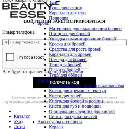
Тени
Тушь для ресниц
Карандаш для глаз
Подводка
ВОЙТИ ИЛИ ЗАРЕГИСТРИРОВАТЬСЯ
Брови
Материалы для окрашивания бровей
Номер телефона
Пинцеты для бровей
Укладка и ламинирование бровей
Краска для бровей
Средства для роста бровей
Карандаш для бровей
Помада для бровей
Тени для бровей
Гель для бровей
Вам будет отправлен код подтверждения
Тушь для бровей
Кисти
ПОЛУЧИТЬ КОД
Кисти для пудры, румян и хайлайтера
Кисти для кремовых текстур
Кисти для теней
Нажимая на кнопку «Получить код», я даю согласие на обработку своих
Кисти для бровей и ресниц
персональных данных в соответствии с
политикой обработки персональных данных
.
Кисти для губ и подводки
Очищающие средства для кистей
Каталог
Сетки для сушки кистей
Уход
Аксессуары и гигиена
Лицо
Керлер