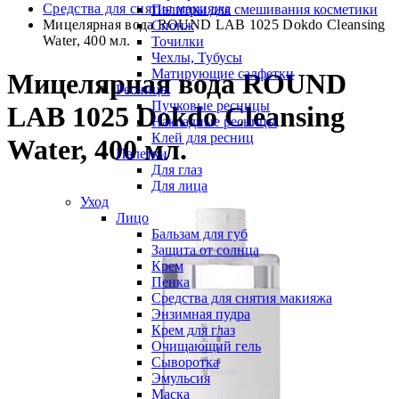
Средства для снятия макияжа
Палитры для смешивания косметики
Мицелярная вода ROUND LAB 1025 Dokdo Cleansing
Спонж
Water, 400 мл.
Точилки
Чехлы, Тубусы
Матирующие салфетки
Мицелярная вода ROUND
Ресницы
Пучковые ресницы
LAB 1025 Dokdo Cleansing
Накладные ресницы
Клей для ресниц
Water, 400 мл.
Палетки
Для глаз
Для лица
Уход
Лицо
Бальзам для губ
Защита от солнца
Крем
Пенка
Средства для снятия макияжа
Энзимная пудра
Крем для глаз
Очищающий гель
Сыворотка
Эмульсия
Маска