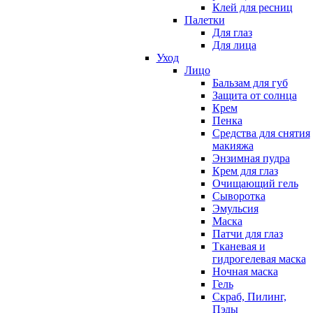
Клей для ресниц
Палетки
Для глаз
Для лица
Уход
Лицо
Бальзам для губ
Защита от солнца
Крем
Пенка
Средства для снятия
макияжа
Энзимная пудра
Крем для глаз
Очищающий гель
Сыворотка
Эмульсия
Маска
Патчи для глаз
Тканевая и
гидрогелевая маска
Ночная маска
Гель
Скраб, Пилинг,
Пэды