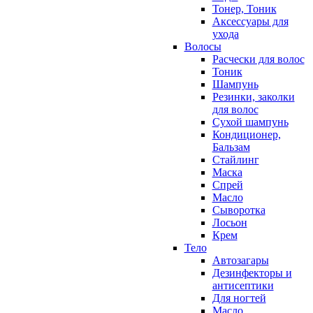
Тонер, Тоник
Аксессуары для
ухода
Волосы
Расчески для волос
Тоник
Шампунь
Резинки, заколки
для волос
Сухой шампунь
Кондиционер,
Бальзам
Стайлинг
Маска
Спрей
Масло
Сыворотка
Лосьон
Крем
Тело
Автозагары
Дезинфекторы и
антисептики
Для ногтей
Масло