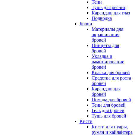
Тени
Тушь для ресниц
Карандаш для глаз
Подводка
Брови
Материалы для
окрашивания
бровей
Пинцеты для
бровей
Укладка и
ламинирование
бровей
Краска для бровей
Средства для роста
бровей
Карандаш для
бровей
Помада для бровей
Тени для бровей
Гель для бровей
Тушь для бровей
Кисти
Кисти для пудры,
румян и хайлайтера