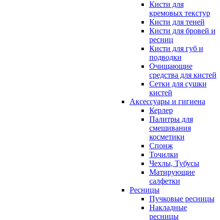
Кисти для
кремовых текстур
Кисти для теней
Кисти для бровей и
ресниц
Кисти для губ и
подводки
Очищающие
средства для кистей
Сетки для сушки
кистей
Аксессуары и гигиена
Керлер
Палитры для
смешивания
косметики
Спонж
Точилки
Чехлы, Тубусы
Матирующие
салфетки
Ресницы
Пучковые ресницы
Накладные
ресницы