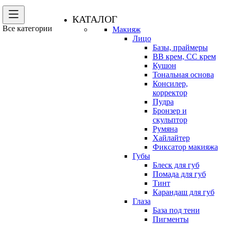
КАТАЛОГ
Все категории
Макияж
Лицо
Базы, праймеры
BB крем, CC крем
Кушон
Тональная основа
Консилер,
корректор
Пудра
Бронзер и
скульптор
Румяна
Хайлайтер
Фиксатор макияжа
Губы
Блеск для губ
Помада для губ
Тинт
Карандаш для губ
Глаза
База под тени
Пигменты