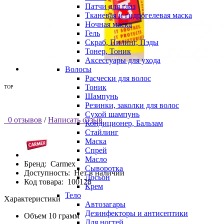
Патчи для глаз
Тканевая и гидрогелевая маска
Ночная маска
Гель
Скраб, Пилинг, Пэды
Тонер, Тоник
Аксессуары для ухода
Волосы
Расчески для волос
Тоник
TOP
Шампунь
Резинки, заколки для волос
Сухой шампунь
0 отзывов
/
Написать отзыв
Кондиционер, Бальзам
Стайлинг
Маска
Спрей
Масло
Бренд:
Carmex
Сыворотка
Доступность:
Нет в наличии
Лосьон
Код товара:
100128
Крем
Тело
Характеристики
Автозагары
Дезинфекторы и антисептики
Объем
10 грамм
Для ногтей