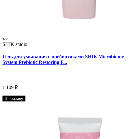
TOP
SHIK studio
Гель для умывания с пребиотиками SHIK Microbiome
System Prebiotic Restoring F...
1 109 ₽
В корзину