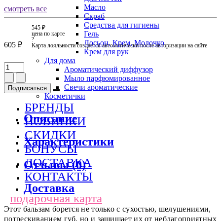
Масло
смотреть все
Скраб
Средства для гигиены
545 ₽
Гель
цена по карте
?
Лосьон, Крем, Молочко
605 ₽
Карта лояльности создается автоматически после авторизации на сайте
Крем для рук
Для дома
Ароматический диффузор
Мыло парфюмированное
Свечи ароматические
Подписаться
Косметички
БРЕНДЫ
Описание
НОВИНКИ
СКИДКИ
Характеристики
БОНУСЫ
ДОСТАВКА
Отзывы (0)
КОНТАКТЫ
Доставка
подарочная карта
Этот бальзам борется не только с сухостью, шелушениями,
потрескиванием губ, но и защищает их от неблагоприятных