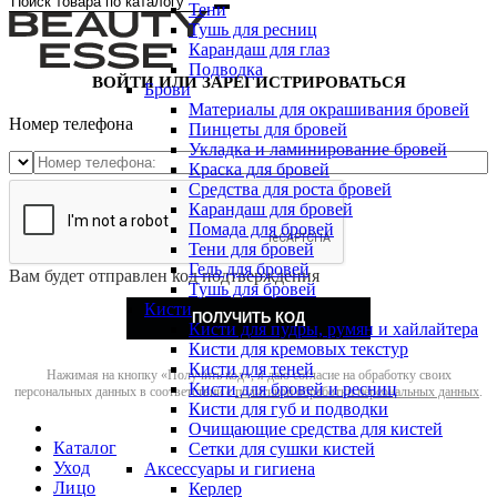
Тени
Тушь для ресниц
Карандаш для глаз
Подводка
ВОЙТИ ИЛИ ЗАРЕГИСТРИРОВАТЬСЯ
Брови
Материалы для окрашивания бровей
Номер телефона
Пинцеты для бровей
Укладка и ламинирование бровей
Краска для бровей
Средства для роста бровей
Карандаш для бровей
Помада для бровей
Тени для бровей
Гель для бровей
Вам будет отправлен код подтверждения
Тушь для бровей
Кисти
ПОЛУЧИТЬ КОД
Кисти для пудры, румян и хайлайтера
Кисти для кремовых текстур
Кисти для теней
Нажимая на кнопку «Получить код», я даю согласие на обработку своих
Кисти для бровей и ресниц
персональных данных в соответствии с
политикой обработки персональных данных
.
Кисти для губ и подводки
Очищающие средства для кистей
Каталог
Сетки для сушки кистей
Уход
Аксессуары и гигиена
Лицо
Керлер