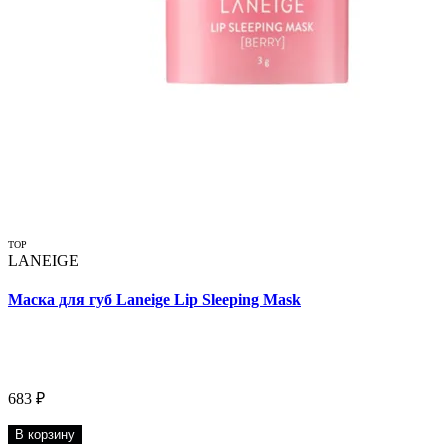
TOP
LANEIGE
Маска для губ Laneige Lip Sleeping Mask
683 ₽
В корзину