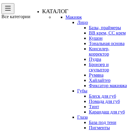
КАТАЛОГ
Все категории
Макияж
Лицо
Базы, праймеры
BB крем, CC крем
Кушон
Тональная основа
Консилер,
корректор
Пудра
Бронзер и
скульптор
Румяна
Хайлайтер
Фиксатор макияжа
Губы
Блеск для губ
Помада для губ
Тинт
Карандаш для губ
Глаза
База под тени
Пигменты