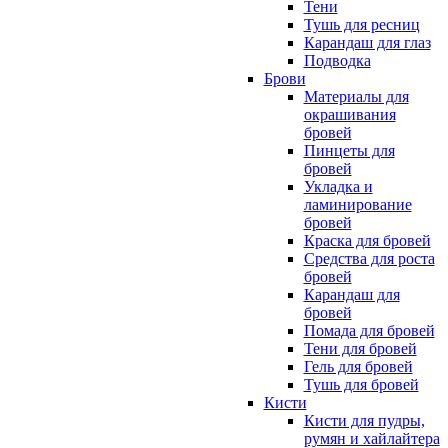
Тени
Тушь для ресниц
Карандаш для глаз
Подводка
Брови
Материалы для
окрашивания
бровей
Пинцеты для
бровей
Укладка и
ламинирование
бровей
Краска для бровей
Средства для роста
бровей
Карандаш для
бровей
Помада для бровей
Тени для бровей
Гель для бровей
Тушь для бровей
Кисти
Кисти для пудры,
румян и хайлайтера