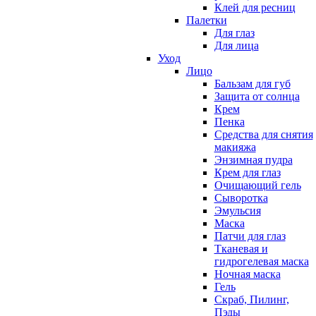
Клей для ресниц
Палетки
Для глаз
Для лица
Уход
Лицо
Бальзам для губ
Защита от солнца
Крем
Пенка
Средства для снятия
макияжа
Энзимная пудра
Крем для глаз
Очищающий гель
Сыворотка
Эмульсия
Маска
Патчи для глаз
Тканевая и
гидрогелевая маска
Ночная маска
Гель
Скраб, Пилинг,
Пэды