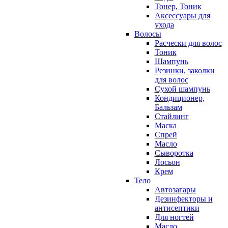
Тонер, Тоник
Аксессуары для
ухода
Волосы
Расчески для волос
Тоник
Шампунь
Резинки, заколки
для волос
Сухой шампунь
Кондиционер,
Бальзам
Стайлинг
Маска
Спрей
Масло
Сыворотка
Лосьон
Крем
Тело
Автозагары
Дезинфекторы и
антисептики
Для ногтей
Масло