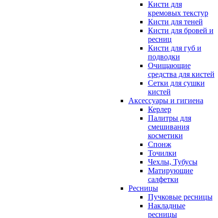
Кисти для
кремовых текстур
Кисти для теней
Кисти для бровей и
ресниц
Кисти для губ и
подводки
Очищающие
средства для кистей
Сетки для сушки
кистей
Аксессуары и гигиена
Керлер
Палитры для
смешивания
косметики
Спонж
Точилки
Чехлы, Тубусы
Матирующие
салфетки
Ресницы
Пучковые ресницы
Накладные
ресницы