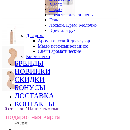
Масло
Скраб
Средства для гигиены
Гель
Лосьон, Крем, Молочко
Крем для рук
Для дома
Ароматический диффузор
Мыло парфюмированное
Свечи ароматические
Косметички
БРЕНДЫ
НОВИНКИ
СКИДКИ
БОНУСЫ
ДОСТАВКА
КОНТАКТЫ
0 отзывов
/
Написать отзыв
подарочная карта