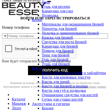
Тени
Тушь для ресниц
Карандаш для глаз
Подводка
ВОЙТИ ИЛИ ЗАРЕГИСТРИРОВАТЬСЯ
Брови
Материалы для окрашивания бровей
Номер телефона
Пинцеты для бровей
Укладка и ламинирование бровей
Краска для бровей
Средства для роста бровей
Карандаш для бровей
Помада для бровей
Тени для бровей
Гель для бровей
Вам будет отправлен код подтверждения
Тушь для бровей
Кисти
ПОЛУЧИТЬ КОД
Кисти для пудры, румян и хайлайтера
Кисти для кремовых текстур
Кисти для теней
Нажимая на кнопку «Получить код», я даю согласие на обработку своих
Кисти для бровей и ресниц
персональных данных в соответствии с
политикой обработки персональных данных
.
Кисти для губ и подводки
Очищающие средства для кистей
Каталог
Сетки для сушки кистей
Макияж
Аксессуары и гигиена
Лицо
Керлер