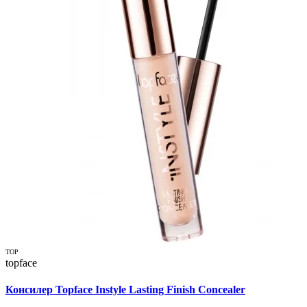
TOP
topface
Консилер Topface Instyle Lasting Finish Concealer