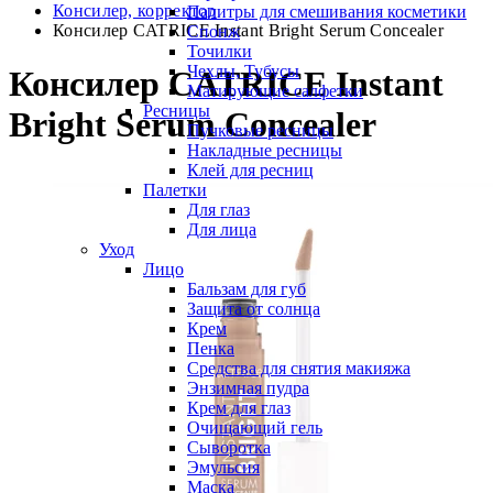
Консилер, корректор
Палитры для смешивания косметики
Консилер CATRICE Instant Bright Serum Concealer
Спонж
Точилки
Чехлы, Тубусы
Консилер CATRICE Instant
Матирующие салфетки
Ресницы
Bright Serum Concealer
Пучковые ресницы
Накладные ресницы
Клей для ресниц
Палетки
Для глаз
Для лица
Уход
Лицо
Бальзам для губ
Защита от солнца
Крем
Пенка
Средства для снятия макияжа
Энзимная пудра
Крем для глаз
Очищающий гель
Сыворотка
Эмульсия
Маска