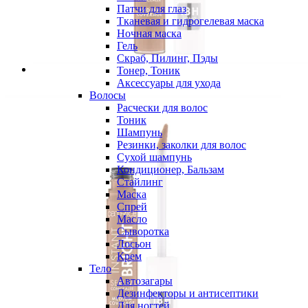
Патчи для глаз
Тканевая и гидрогелевая маска
Ночная маска
Гель
Скраб, Пилинг, Пэды
Тонер, Тоник
Аксессуары для ухода
Волосы
Расчески для волос
Тоник
Шампунь
Резинки, заколки для волос
Сухой шампунь
Кондиционер, Бальзам
Стайлинг
Маска
Спрей
Масло
Сыворотка
Лосьон
Крем
Тело
Автозагары
Дезинфекторы и антисептики
Для ногтей