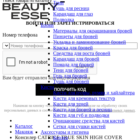
Тени
Тушь для ресниц
Карандаш для глаз
Подводка
ВОЙТИ ИЛИ ЗАРЕГИСТРИРОВАТЬСЯ
Брови
Материалы для окрашивания бровей
Номер телефона
Пинцеты для бровей
Укладка и ламинирование бровей
Краска для бровей
Средства для роста бровей
Карандаш для бровей
Помада для бровей
Тени для бровей
Гель для бровей
Вам будет отправлен код подтверждения
Тушь для бровей
Кисти
ПОЛУЧИТЬ КОД
Кисти для пудры, румян и хайлайтера
Кисти для кремовых текстур
Кисти для теней
Нажимая на кнопку «Получить код», я даю согласие на обработку своих
Кисти для бровей и ресниц
персональных данных в соответствии с
политикой обработки персональных данных
.
Кисти для губ и подводки
Очищающие средства для кистей
Каталог
Сетки для сушки кистей
Макияж
Аксессуары и гигиена
Консилер CATRICE TRUE SKIN HIGH COVER
Керлер