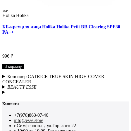
TOP
Holika Holika
ББ-крем для лица Holika Holika Petit BB Clearing SPF30
PA++
996 ₽
В корзину
Консилер CATRICE TRUE SKIN HIGH COVER
CONCEALER
BEAUTY ESSE
Контакты
+7(978)863-07-46
info@esse.store
г.Симферополь, ул.Горького 22
с 10:00 до 19:00. Без выходных.