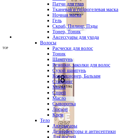
Патчи для глаз
Тканевая и гидрогелевая маска
Ночная маска
Гель
Скраб, Пилинг, Пэды
Тонер, Тоник
Аксессуары для ухода
Волосы
Расчески для волос
TOP
Тоник
Шампунь
Резинки, заколки для волос
Сухой шампунь
Кондиционер, Бальзам
Стайлинг
Маска
Спрей
Масло
Сыворотка
Лосьон
Крем
Тело
Автозагары
Дезинфекторы и антисептики
Для ногтей