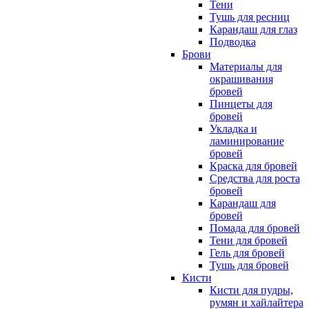
Тени
Тушь для ресниц
Карандаш для глаз
Подводка
Брови
Материалы для
окрашивания
бровей
Пинцеты для
бровей
Укладка и
ламинирование
бровей
Краска для бровей
Средства для роста
бровей
Карандаш для
бровей
Помада для бровей
Тени для бровей
Гель для бровей
Тушь для бровей
Кисти
Кисти для пудры,
румян и хайлайтера