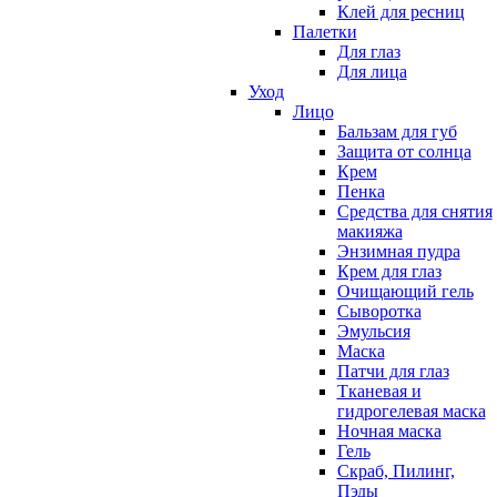
Клей для ресниц
Палетки
Для глаз
Для лица
Уход
Лицо
Бальзам для губ
Защита от солнца
Крем
Пенка
Средства для снятия
макияжа
Энзимная пудра
Крем для глаз
Очищающий гель
Сыворотка
Эмульсия
Маска
Патчи для глаз
Тканевая и
гидрогелевая маска
Ночная маска
Гель
Скраб, Пилинг,
Пэды