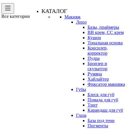
КАТАЛОГ
Все категории
Макияж
Лицо
Базы, праймеры
BB крем, CC крем
Кушон
Тональная основа
Консилер,
корректор
Пудра
Бронзер и
скульптор
Румяна
Хайлайтер
Фиксатор макияжа
Губы
Блеск для губ
Помада для губ
Тинт
Карандаш для губ
Глаза
База под тени
Пигменты