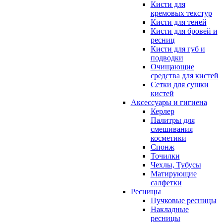
Кисти для
кремовых текстур
Кисти для теней
Кисти для бровей и
ресниц
Кисти для губ и
подводки
Очищающие
средства для кистей
Сетки для сушки
кистей
Аксессуары и гигиена
Керлер
Палитры для
смешивания
косметики
Спонж
Точилки
Чехлы, Тубусы
Матирующие
салфетки
Ресницы
Пучковые ресницы
Накладные
ресницы