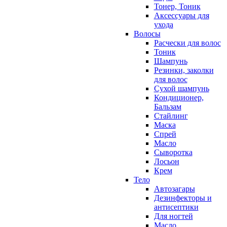
Тонер, Тоник
Аксессуары для
ухода
Волосы
Расчески для волос
Тоник
Шампунь
Резинки, заколки
для волос
Сухой шампунь
Кондиционер,
Бальзам
Стайлинг
Маска
Спрей
Масло
Сыворотка
Лосьон
Крем
Тело
Автозагары
Дезинфекторы и
антисептики
Для ногтей
Масло