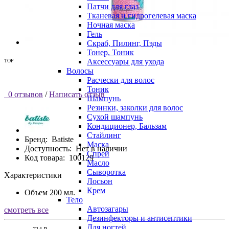
Патчи для глаз
Тканевая и гидрогелевая маска
Ночная маска
Гель
Скраб, Пилинг, Пэды
Тонер, Тоник
Аксессуары для ухода
TOP
Волосы
Расчески для волос
Тоник
0 отзывов
/
Написать отзыв
Шампунь
Резинки, заколки для волос
Сухой шампунь
Кондиционер, Бальзам
Стайлинг
Бренд:
Batiste
Маска
Доступность:
Нет в наличии
Спрей
Код товара:
100129
Масло
Сыворотка
Характеристики
Лосьон
Крем
Объем
200 мл.
Тело
Автозагары
смотреть все
Дезинфекторы и антисептики
Для ногтей