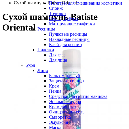
Сухой шампунь Batiste Oriental
Палитры для смешивания косметики
Спонж
Точилки
Сухой шампунь Batiste
Чехлы, Тубусы
Матирующие салфетки
Oriental
Ресницы
Пучковые ресницы
Накладные ресницы
Клей для ресниц
Палетки
Для глаз
Для лица
Уход
Лицо
Бальзам для губ
Защита от солнца
Крем
Пенка
Средства для снятия макияжа
Энзимная пудра
Крем для глаз
Очищающий гель
Сыворотка
Эмульсия
Маска