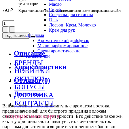
714 ₽
цена по карте
Масло
?
Скраб
793 ₽
Карта лояльности создается автоматически после авторизации на сайте
Средства для гигиены
Гель
Лосьон, Крем, Молочко
Крем для рук
Для дома
Подписаться
Ароматический диффузор
Мыло парфюмированное
Свечи ароматические
Описание
Косметички
БРЕНДЫ
Характеристики
НОВИНКИ
СКИДКИ
Отзывы (0)
БОНУСЫ
Доставка
ДОСТАВКА
КОНТАКТЫ
Batiste Oriental – сухой шампу­нь с ароматом востока,
предназначенный для быстро­го придания волосам
подарочная карта
свежести, объема и структу­рности. Его действие такое же,
как и у оригина­льного шампуня, но сочетание ноток
парфюма доста­точно изящное и утонченное: яблоневое