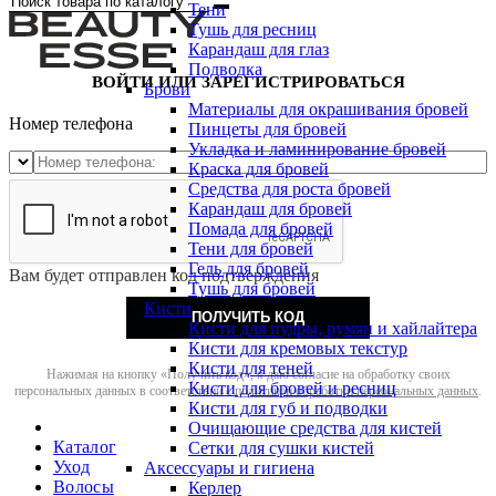
Тени
Тушь для ресниц
Карандаш для глаз
Подводка
ВОЙТИ ИЛИ ЗАРЕГИСТРИРОВАТЬСЯ
Брови
Материалы для окрашивания бровей
Номер телефона
Пинцеты для бровей
Укладка и ламинирование бровей
Краска для бровей
Средства для роста бровей
Карандаш для бровей
Помада для бровей
Тени для бровей
Гель для бровей
Вам будет отправлен код подтверждения
Тушь для бровей
Кисти
ПОЛУЧИТЬ КОД
Кисти для пудры, румян и хайлайтера
Кисти для кремовых текстур
Кисти для теней
Нажимая на кнопку «Получить код», я даю согласие на обработку своих
Кисти для бровей и ресниц
персональных данных в соответствии с
политикой обработки персональных данных
.
Кисти для губ и подводки
Очищающие средства для кистей
Каталог
Сетки для сушки кистей
Уход
Аксессуары и гигиена
Волосы
Керлер