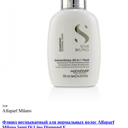
TOP
Alfaparf Milano
Флюид несмываемый для нормальных волос Alfaparf
Milano Semi Di Lino Diamond E...