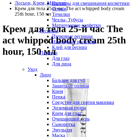
Лосьон, Крем, Молочко
Палитры для смешивания косметики
Крем для тела 25-й час The act whipped body cream
Спонж
25th hour, 150 мл
Точилки
Чехлы, Тубусы
Матирующие салфетки
Крем для тела 25-й час The
Ресницы
Пучковые ресницы
act whipped body cream 25th
Накладные ресницы
Клей для ресниц
hour, 150 мл
Палетки
Для глаз
Для лица
Уход
Лицо
Бальзам для губ
Защита от солнца
Крем
Пенка
Средства для снятия макияжа
Энзимная пудра
Крем для глаз
Очищающий гель
Сыворотка
Эмульсия
Маска