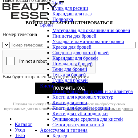
Тени
Тушь для ресниц
Карандаш для глаз
Подводка
ВОЙТИ ИЛИ ЗАРЕГИСТРИРОВАТЬСЯ
Брови
Материалы для окрашивания бровей
Номер телефона
Пинцеты для бровей
Укладка и ламинирование бровей
Краска для бровей
Средства для роста бровей
Карандаш для бровей
Помада для бровей
Тени для бровей
Гель для бровей
Вам будет отправлен код подтверждения
Тушь для бровей
Кисти
ПОЛУЧИТЬ КОД
Кисти для пудры, румян и хайлайтера
Кисти для кремовых текстур
Кисти для теней
Нажимая на кнопку «Получить код», я даю согласие на обработку своих
Кисти для бровей и ресниц
персональных данных в соответствии с
политикой обработки персональных данных
.
Кисти для губ и подводки
Очищающие средства для кистей
Каталог
Сетки для сушки кистей
Уход
Аксессуары и гигиена
Тело
Керлер