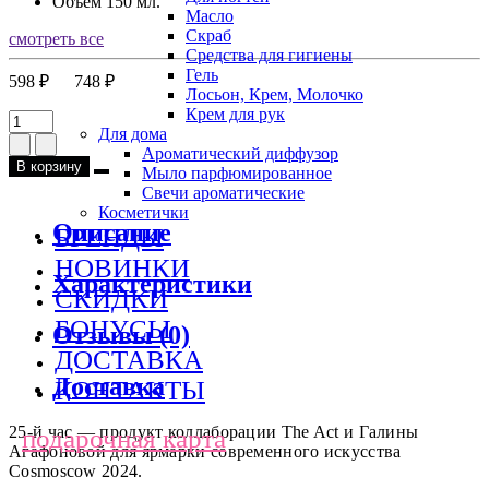
Объем
150 мл.
Масло
Скраб
смотреть все
Средства для гигиены
Гель
598 ₽
748 ₽
Лосьон, Крем, Молочко
Крем для рук
Для дома
Ароматический диффузор
В корзину
Мыло парфюмированное
Свечи ароматические
Косметички
Описание
БРЕНДЫ
НОВИНКИ
Характеристики
СКИДКИ
БОНУСЫ
Отзывы (0)
ДОСТАВКА
Доставка
КОНТАКТЫ
25-й час — продукт коллаборации The Act и Галины
подарочная карта
Агафоновой для ярмарки современного искусства
Cosmoscow 2024.