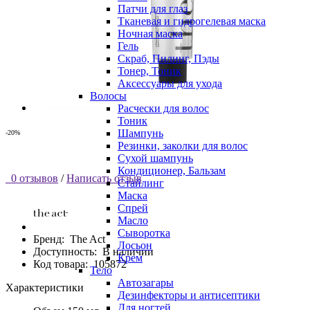
Патчи для глаз
Тканевая и гидрогелевая маска
Ночная маска
Гель
Скраб, Пилинг, Пэды
Тонер, Тоник
Аксессуары для ухода
Волосы
Расчески для волос
Тоник
Шампунь
-20%
Резинки, заколки для волос
Сухой шампунь
Кондиционер, Бальзам
0 отзывов
/
Написать отзыв
Стайлинг
Маска
Спрей
Масло
Сыворотка
Бренд:
The Act
Лосьон
Доступность:
В наличии
Крем
Код товара:
105872
Тело
Автозагары
Характеристики
Дезинфекторы и антисептики
Для ногтей