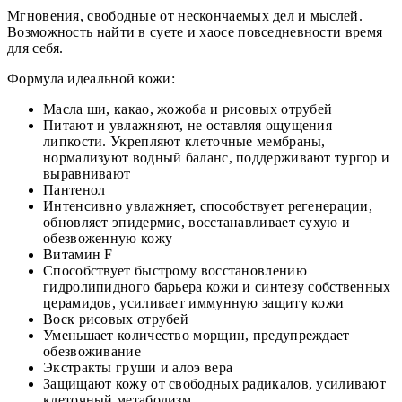
Мгновения, свободные от нескончаемых дел и мыслей.
Возможность найти в суете и хаосе повседневности время
для себя.
Формула идеальной кожи:
Масла ши, какао, жожоба и рисовых отрубей
Питают и увлажняют, не оставляя ощущения
липкости. Укрепляют клеточные мембраны,
нормализуют водный баланс, поддерживают тургор и
выравнивают
Пантенол
Интенсивно увлажняет, способствует регенерации,
обновляет эпидермис, восстанавливает сухую и
обезвоженную кожу
Витамин F
Способствует быстрому восстановлению
гидролипидного барьера кожи и синтезу собственных
церамидов, усиливает иммунную защиту кожи
Воск рисовых отрубей
Уменьшает количество морщин, предупреждает
обезвоживание
Экстракты груши и алоэ вера
Защищают кожу от свободных радикалов, усиливают
клеточный метаболизм