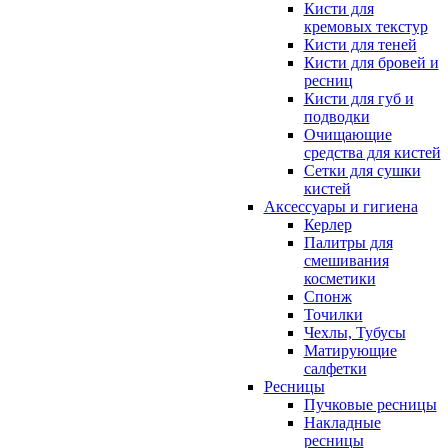
Кисти для
кремовых текстур
Кисти для теней
Кисти для бровей и
ресниц
Кисти для губ и
подводки
Очищающие
средства для кистей
Сетки для сушки
кистей
Аксессуары и гигиена
Керлер
Палитры для
смешивания
косметики
Спонж
Точилки
Чехлы, Тубусы
Матирующие
салфетки
Ресницы
Пучковые ресницы
Накладные
ресницы