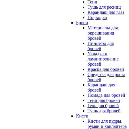
Тени
Тушь для ресниц
Карандаш для глаз
Подводка
Брови
Материалы для
окрашивания
бровей
Пинцеты для
бровей
Укладка и
ламинирование
бровей
Краска для бровей
Средства для роста
бровей
Карандаш для
бровей
Помада для бровей
Тени для бровей
Гель для бровей
Тушь для бровей
Кисти
Кисти для пудры,
румян и хайлайтера