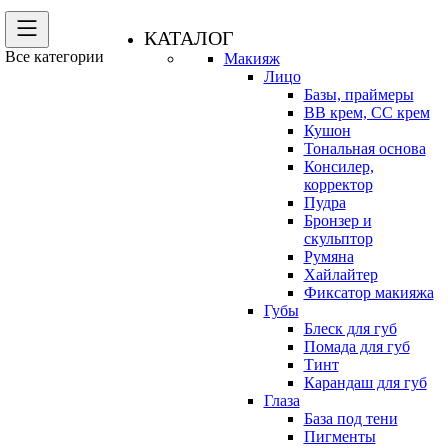
КАТАЛОГ
Все категории
Макияж
Лицо
Базы, праймеры
BB крем, CC крем
Кушон
Тональная основа
Консилер,
корректор
Пудра
Бронзер и
скульптор
Румяна
Хайлайтер
Фиксатор макияжа
Губы
Блеск для губ
Помада для губ
Тинт
Карандаш для губ
Глаза
База под тени
Пигменты