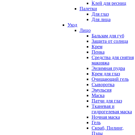
Клей для ресниц
Палетки
Для глаз
Для лица
Уход
Лицо
Бальзам для губ
Защита от солнца
Крем
Пенка
Средства для снятия
макияжа
Энзимная пудра
Крем для глаз
Очищающий гель
Сыворотка
Эмульсия
Маска
Патчи для глаз
Тканевая и
гидрогелевая маска
Ночная маска
Гель
Скраб, Пилинг,
Пэды