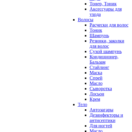
Тонер, Тоник
Аксессуары для
ухода
Волосы
Расчески для волос
Тоник
Шампунь
Резинки, заколки
для волос
Сухой шампунь
Кондиционер,
Бальзам
Стайлинг
Маска
Спрей
Масло
Сыворотка
Лосьон
Крем
Тело
Автозагары
Дезинфекторы и
антисептики
Для ногтей
Масло