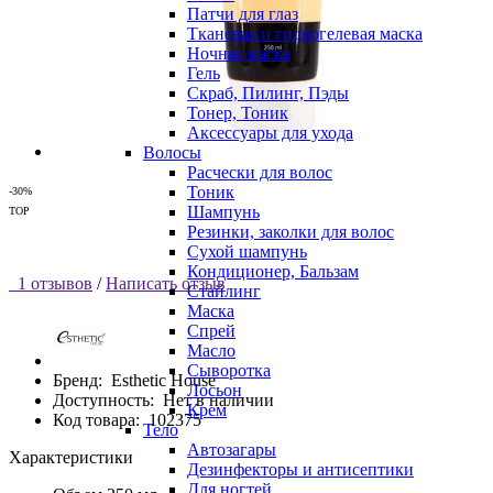
Патчи для глаз
Тканевая и гидрогелевая маска
Ночная маска
Гель
Скраб, Пилинг, Пэды
Тонер, Тоник
Аксессуары для ухода
Волосы
Расчески для волос
Тоник
-30%
Шампунь
TOP
Резинки, заколки для волос
Сухой шампунь
Кондиционер, Бальзам
1 отзывов
/
Написать отзыв
Стайлинг
Маска
Спрей
Масло
Сыворотка
Бренд:
Esthetic House
Лосьон
Доступность:
Нет в наличии
Крем
Код товара:
102375
Тело
Автозагары
Характеристики
Дезинфекторы и антисептики
Для ногтей