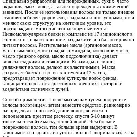
Специально разработана для поврежденных, сухих, часто
окрашиваемых волос, а также поврежденных химической
завивкой. После ее использования волосы не только внешне
становятся более здоровыми, гладкими и послушными, но и
меняют свою структуру на клеточном уровне, это
подтверждают многочисленные научные тесты.
Низкомолекулярные белки и комплекс из 17 аминокислот в
составе поглощают внешние раздражители, сбалансировано
питают волосы. Растительные масла (аргановое масло,
масло камелии, масла сладкого миндаля, кокосовое масло,
масло грецкого ореха, масло подсолнечника) делают
волосы гладкими и сияющими. Керамиды отлично
увлажняют волосы, делают их эластичными. Маска
сохраняет блеск на волосах в течении 12 часов,
предотвращает повреждение кутикулы волос феном,
защищает волосы от агрессивных внешних факторов и
воздействия солнечных лучей.
Способ применения: После мытья шампунем подсушите
волосы полотенцем, затем нанесите средство, равномерно
распределяя его по всей длине волос, возможно
использовать при этом расческу, спустя 5-10 минут
тщательно смойте маску теплой водой. Чем больше
повреждены волосы, тем больше время выдержки. В
зависимости от длины и густоты волос 1 шприца хватает на