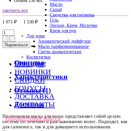
Объем
250 мл.
Масло
Скраб
смотреть все
Средства для гигиены
Гель
1 071 ₽
1 530 ₽
Лосьон, Крем, Молочко
Крем для рук
Для дома
Ароматический диффузор
Подписаться
Мыло парфюмированное
Свечи ароматические
Косметички
Описание
БРЕНДЫ
НОВИНКИ
Характеристики
СКИДКИ
БОНУСЫ
Отзывы (1)
ДОСТАВКА
Доставка
КОНТАКТЫ
подарочная карта
Протеиновая маска для волос представляет собой целую
систему по лечению и разглаживанию волос. Подходит, как
для салонного, так и для домашнего использования.