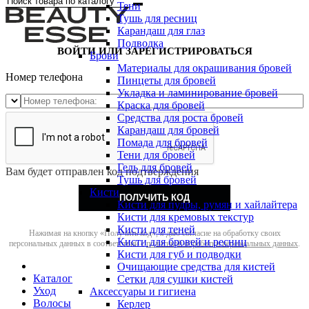
Тени
Тушь для ресниц
Карандаш для глаз
Подводка
ВОЙТИ ИЛИ ЗАРЕГИСТРИРОВАТЬСЯ
Брови
Материалы для окрашивания бровей
Номер телефона
Пинцеты для бровей
Укладка и ламинирование бровей
Краска для бровей
Средства для роста бровей
Карандаш для бровей
Помада для бровей
Тени для бровей
Гель для бровей
Вам будет отправлен код подтверждения
Тушь для бровей
Кисти
ПОЛУЧИТЬ КОД
Кисти для пудры, румян и хайлайтера
Кисти для кремовых текстур
Кисти для теней
Нажимая на кнопку «Получить код», я даю согласие на обработку своих
Кисти для бровей и ресниц
персональных данных в соответствии с
политикой обработки персональных данных
.
Кисти для губ и подводки
Очищающие средства для кистей
Каталог
Сетки для сушки кистей
Уход
Аксессуары и гигиена
Волосы
Керлер