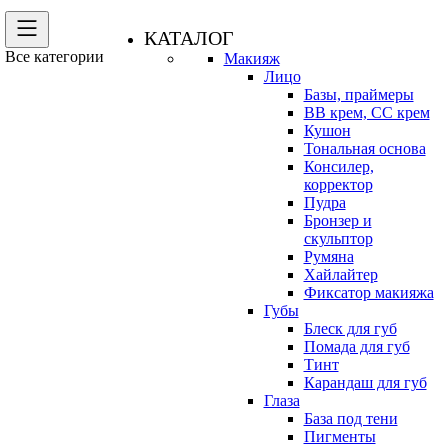
КАТАЛОГ
Все категории
Макияж
Лицо
Базы, праймеры
BB крем, CC крем
Кушон
Тональная основа
Консилер,
корректор
Пудра
Бронзер и
скульптор
Румяна
Хайлайтер
Фиксатор макияжа
Губы
Блеск для губ
Помада для губ
Тинт
Карандаш для губ
Глаза
База под тени
Пигменты