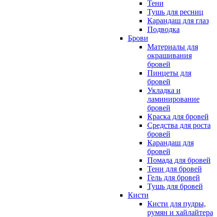
Тени
Тушь для ресниц
Карандаш для глаз
Подводка
Брови
Материалы для
окрашивания
бровей
Пинцеты для
бровей
Укладка и
ламинирование
бровей
Краска для бровей
Средства для роста
бровей
Карандаш для
бровей
Помада для бровей
Тени для бровей
Гель для бровей
Тушь для бровей
Кисти
Кисти для пудры,
румян и хайлайтера