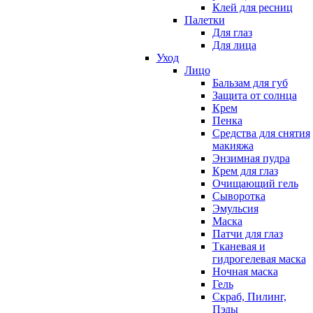
Клей для ресниц
Палетки
Для глаз
Для лица
Уход
Лицо
Бальзам для губ
Защита от солнца
Крем
Пенка
Средства для снятия
макияжа
Энзимная пудра
Крем для глаз
Очищающий гель
Сыворотка
Эмульсия
Маска
Патчи для глаз
Тканевая и
гидрогелевая маска
Ночная маска
Гель
Скраб, Пилинг,
Пэды