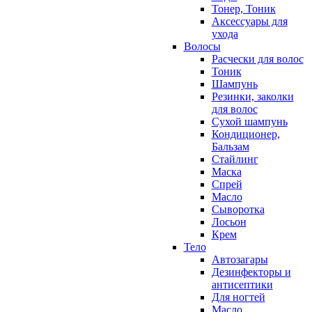
Тонер, Тоник
Аксессуары для
ухода
Волосы
Расчески для волос
Тоник
Шампунь
Резинки, заколки
для волос
Сухой шампунь
Кондиционер,
Бальзам
Стайлинг
Маска
Спрей
Масло
Сыворотка
Лосьон
Крем
Тело
Автозагары
Дезинфекторы и
антисептики
Для ногтей
Масло