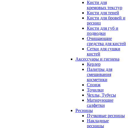
Кисти для
кремовых текстур
Кисти для теней
Кисти для бровей и
ресниц
Кисти для губ и
подводки
Очищающие
средства для кистей
Сетки для сушки
кистей
Аксессуары и гигиена
Керлер
Палитры для
смешивания
косметики
Спонж
Точилки
Чехлы, Тубусы
Матирующие
салфетки
Ресницы
Пучковые ресницы
Накладные
ресницы