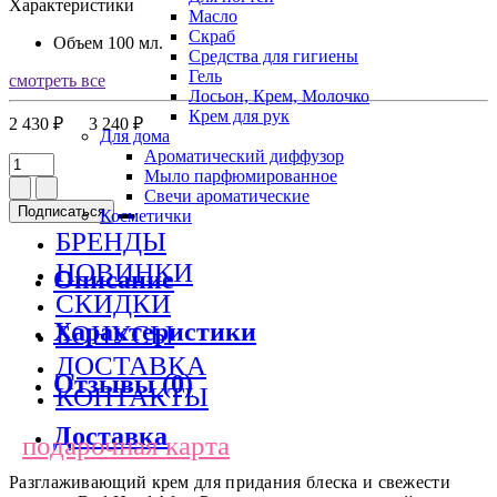
Характеристики
Масло
Скраб
Объем
100 мл.
Средства для гигиены
Гель
смотреть все
Лосьон, Крем, Молочко
Крем для рук
2 430 ₽
3 240 ₽
Для дома
Ароматический диффузор
Мыло парфюмированное
Свечи ароматические
Подписаться
Косметички
БРЕНДЫ
НОВИНКИ
Описание
СКИДКИ
Характеристики
БОНУСЫ
ДОСТАВКА
Отзывы (0)
КОНТАКТЫ
Доставка
подарочная карта
Разглаживающий крем для придания блеска и свежести