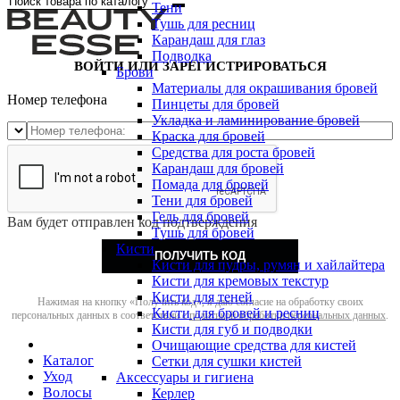
Тени
Тушь для ресниц
Карандаш для глаз
Подводка
ВОЙТИ ИЛИ ЗАРЕГИСТРИРОВАТЬСЯ
Брови
Материалы для окрашивания бровей
Номер телефона
Пинцеты для бровей
Укладка и ламинирование бровей
Краска для бровей
Средства для роста бровей
Карандаш для бровей
Помада для бровей
Тени для бровей
Гель для бровей
Вам будет отправлен код подтверждения
Тушь для бровей
Кисти
ПОЛУЧИТЬ КОД
Кисти для пудры, румян и хайлайтера
Кисти для кремовых текстур
Кисти для теней
Нажимая на кнопку «Получить код», я даю согласие на обработку своих
Кисти для бровей и ресниц
персональных данных в соответствии с
политикой обработки персональных данных
.
Кисти для губ и подводки
Очищающие средства для кистей
Каталог
Сетки для сушки кистей
Уход
Аксессуары и гигиена
Волосы
Керлер