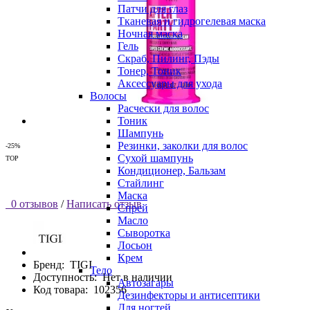
Патчи для глаз
Тканевая и гидрогелевая маска
Ночная маска
Гель
Скраб, Пилинг, Пэды
Тонер, Тоник
Аксессуары для ухода
Волосы
Расчески для волос
Тоник
Шампунь
Резинки, заколки для волос
-25%
Сухой шампунь
TOP
Кондиционер, Бальзам
Стайлинг
Маска
0 отзывов
/
Написать отзыв
Спрей
Масло
Сыворотка
Лосьон
Крем
Бренд:
TIGI
Тело
Доступность:
Нет в наличии
Автозагары
Код товара:
102356
Дезинфекторы и антисептики
Для ногтей