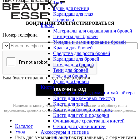
Тени
Тушь для ресниц
Карандаш для глаз
Подводка
ВОЙТИ ИЛИ ЗАРЕГИСТРИРОВАТЬСЯ
Брови
Материалы для окрашивания бровей
Номер телефона
Пинцеты для бровей
Укладка и ламинирование бровей
Краска для бровей
Средства для роста бровей
Карандаш для бровей
Помада для бровей
Тени для бровей
Гель для бровей
Вам будет отправлен код подтверждения
Тушь для бровей
Кисти
ПОЛУЧИТЬ КОД
Кисти для пудры, румян и хайлайтера
Кисти для кремовых текстур
Кисти для теней
Нажимая на кнопку «Получить код», я даю согласие на обработку своих
Кисти для бровей и ресниц
персональных данных в соответствии с
политикой обработки персональных данных
.
Кисти для губ и подводки
Очищающие средства для кистей
Каталог
Сетки для сушки кистей
Уход
Аксессуары и гигиена
Гель для умывания антибактериальный, с ферментами
Керлер