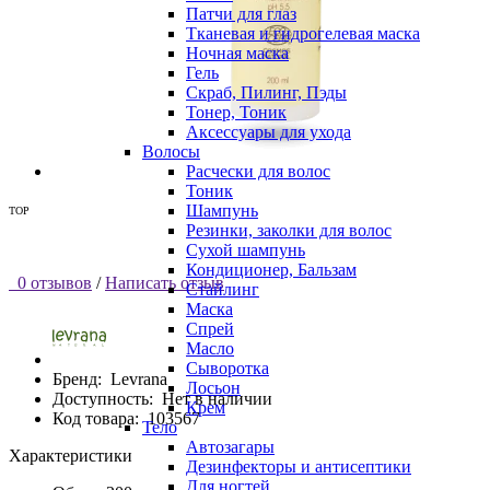
Патчи для глаз
Тканевая и гидрогелевая маска
Ночная маска
Гель
Скраб, Пилинг, Пэды
Тонер, Тоник
Аксессуары для ухода
Волосы
Расчески для волос
Тоник
Шампунь
TOP
Резинки, заколки для волос
Сухой шампунь
Кондиционер, Бальзам
0 отзывов
/
Написать отзыв
Стайлинг
Маска
Спрей
Масло
Сыворотка
Бренд:
Levrana
Лосьон
Доступность:
Нет в наличии
Крем
Код товара:
103567
Тело
Автозагары
Характеристики
Дезинфекторы и антисептики
Для ногтей