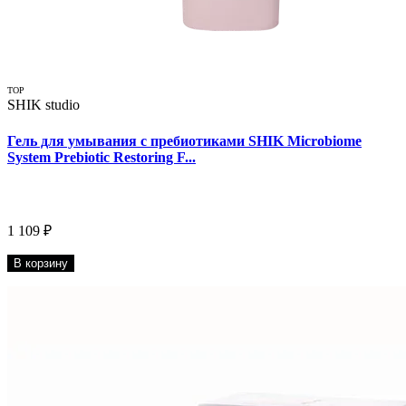
TOP
SHIK studio
Гель для умывания с пребиотиками SHIK Microbiome
System Prebiotic Restoring F...
1 109 ₽
В корзину