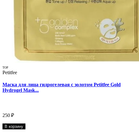
TOP
Petitfee
Маска для лица гидрогелевая с золотом Petitfee Gold
Hydrogel Mask...
250 ₽
В корзину