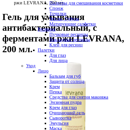
ржи LEVRANA, 200 мл.
Палитры для смешивания косметики
Спонж
Точилки
Гель для умывания
Чехлы, Тубусы
Матирующие салфетки
антибактериальный, с
Ресницы
Пучковые ресницы
ферментами ржи LEVRANA,
Накладные ресницы
Клей для ресниц
200 мл.
Палетки
Для глаз
Для лица
Уход
Лицо
Бальзам для губ
Защита от солнца
Крем
Пенка
Средства для снятия макияжа
Энзимная пудра
Крем для глаз
Очищающий гель
Сыворотка
Эмульсия
Маска