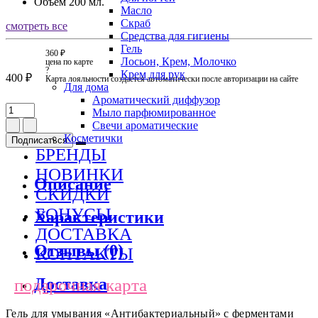
Объем
200 мл.
Масло
Скраб
смотреть все
Средства для гигиены
Гель
360 ₽
Лосьон, Крем, Молочко
цена по карте
?
Крем для рук
400 ₽
Карта лояльности создается автоматически после авторизации на сайте
Для дома
Ароматический диффузор
Мыло парфюмированное
Свечи ароматические
Косметички
Подписаться
БРЕНДЫ
НОВИНКИ
Описание
СКИДКИ
БОНУСЫ
Характеристики
ДОСТАВКА
Отзывы (0)
КОНТАКТЫ
Доставка
подарочная карта
Гель для умывания «Антибактериальный» с ферментами