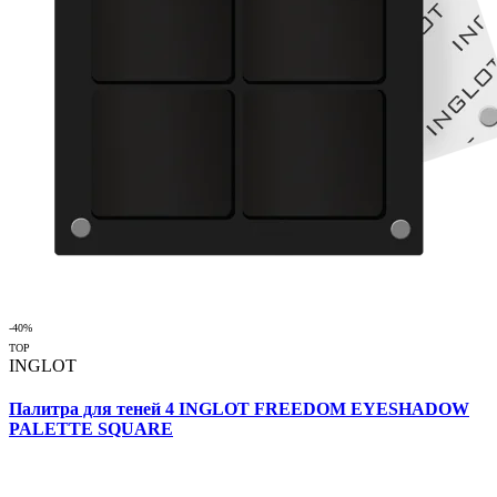
-40%
TOP
INGLOT
Палитра для теней 4 INGLOT FREEDOM EYESHADOW
PALETTE SQUARE