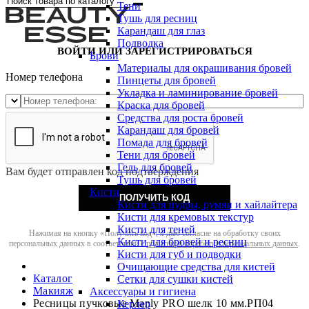
Тени
Тушь для ресниц
Карандаш для глаз
Подводка
ВОЙТИ ИЛИ ЗАРЕГИСТРИРОВАТЬСЯ
Брови
Материалы для окрашивания бровей
Номер телефона
Пинцеты для бровей
Укладка и ламинирование бровей
Краска для бровей
Средства для роста бровей
Карандаш для бровей
Помада для бровей
Тени для бровей
Гель для бровей
Вам будет отправлен код подтверждения
Тушь для бровей
Кисти
ПОЛУЧИТЬ КОД
Кисти для пудры, румян и хайлайтера
Кисти для кремовых текстур
Кисти для теней
Нажимая на кнопку «Получить код», я даю согласие на обработку своих
Кисти для бровей и ресниц
персональных данных в соответствии с
политикой обработки персональных данных
.
Кисти для губ и подводки
Очищающие средства для кистей
Каталог
Сетки для сушки кистей
Макияж
Аксессуары и гигиена
Ресницы пучковые Manly PRO шелк 10 мм.РП04
Керлер