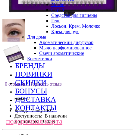
Масло
Скраб
Средства для гигиены
Гель
Лосьон, Крем, Молочко
Крем для рук
Для дома
Ароматический диффузор
Мыло парфюмированное
Свечи ароматические
Косметички
БРЕНДЫ
НОВИНКИ
СКИДКИ
0 отзывов
/
Написать отзыв
БОНУСЫ
ДОСТАВКА
КОНТАКТЫ
Бренд:
Manly PRO
Доступность:
В наличии
подарочная карта
Код товара:
102089