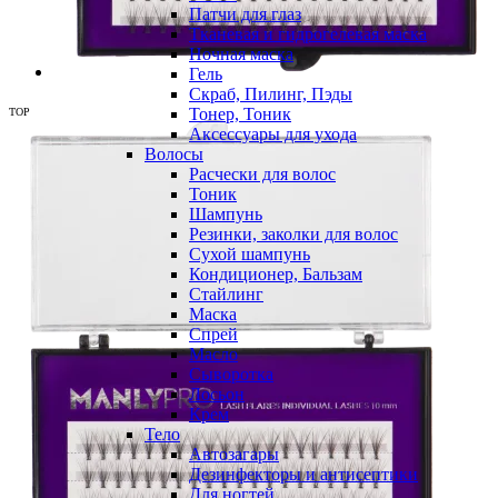
Патчи для глаз
Тканевая и гидрогелевая маска
Ночная маска
Гель
Скраб, Пилинг, Пэды
Тонер, Тоник
TOP
Аксессуары для ухода
Волосы
Расчески для волос
Тоник
Шампунь
Резинки, заколки для волос
Сухой шампунь
Кондиционер, Бальзам
Стайлинг
Маска
Спрей
Масло
Сыворотка
Лосьон
Крем
Тело
Автозагары
Дезинфекторы и антисептики
Для ногтей